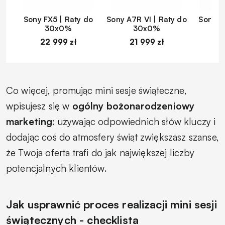
Sony FX5 | Raty do
Sony A7R VI | Raty do
Sony A
30x0%
30x0%
22 999 zł
21 999 zł
1
Co więcej, promując mini sesje świąteczne,
wpisujesz się w
ogólny bożonarodzeniowy
marketing
: używając odpowiednich słów kluczy i
dodając coś do atmosfery świąt zwiększasz szanse,
że Twoja oferta trafi do jak największej liczby
potencjalnych klientów.
Jak usprawnić proces realizacji mini sesji
świątecznych - checklista