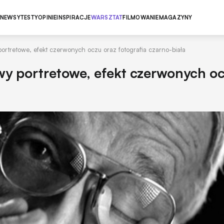
NEWSY
TESTY
OPINIE
INSPIRACJE
WARSZTAT
FILMOWANIE
MAGAZYNY
 portretowe, efekt czerwonych oczu oraz fotografia czarno-biała
ywy portretowe, efekt czerwonych o