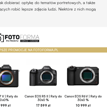
ak dobierać optykę do tematów portretowych, a także
cych robić lepsze zdjęcia ludzi. Niektóre z nich mogą
PSZE PROMOCJE NA FOTOFORMA.PL
 V | Raty do
Canon EOS R5 II | Raty do
Canon EOS R6V | Raty do
30x0%
30x0 %
30x0 %
 999 zł
17 599 zł
10 999 zł