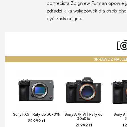
portrecista Zbigniew Furman opowie j
zdradzi kilka wskazówek dla osób chcą
być zaskakujące.
SPRAWDŹ NAJLE
Sony FX5 | Raty do 30x0%
Sony A7R VI | Raty do
Sony A7
30x0%
22 999 zł
21 999 zł
12