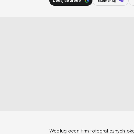
Dodaj do źródeł
Skomentuj
Według ocen firm fotograficznych oko