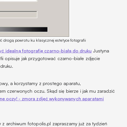
 drogą powrotu ku klasycznej estetyce fotografii
zyć idealną fotografię czarno-białą do druku
Justyna
ii opisuje jak przygotować czarno-białe zdjęcie
druku.
rowy, a korzystamy z prostego aparatu,
lem
czerwonych oczu.
Skąd się bierze i jak mu zaradzić
ne oczy! - zmora zdjęć wykonywanych aparatami
ów
z archiwum fotopolis.pl
zapraszamy już za tydzień