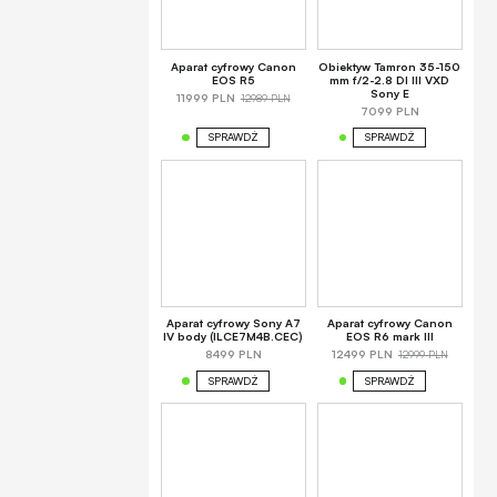
Aparat cyfrowy Canon
Obiektyw Tamron 35-150
EOS R5
mm f/2-2.8 DI III VXD
Sony E
12989 PLN
11999 PLN
7099 PLN
SPRAWDŹ
SPRAWDŹ
Aparat cyfrowy Sony A7
Aparat cyfrowy Canon
IV body (ILCE7M4B.CEC)
EOS R6 mark III
12999 PLN
8499 PLN
12499 PLN
SPRAWDŹ
SPRAWDŹ