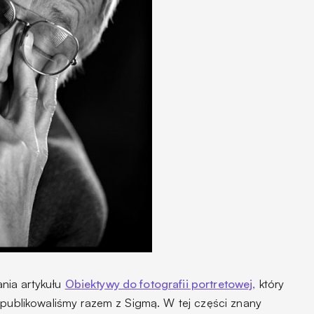
nia artykułu
Obiektywy do fotografii portretowej,
który
 publikowaliśmy razem z Sigmą. W tej części znany