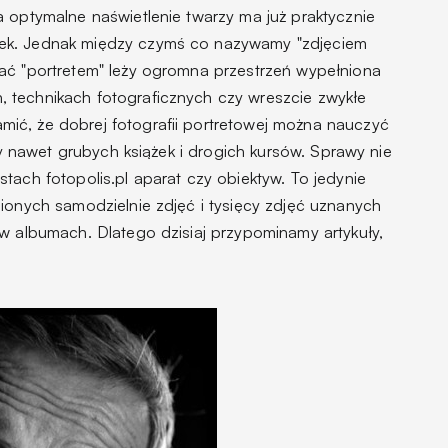
a optymalne naświetlenie twarzy ma już praktycznie
ek. Jednak między czymś co nazywamy "zdjęciem
ać "portretem" leży ogromna przestrzeń wypełniona
 technikach fotograficznych czy wreszcie zwykłe
ić, że dobrej fotografii portretowej można nauczyć
czy nawet grubych książek i drogich kursów. Sprawy nie
tach fotopolis.pl aparat czy obiektyw. To jedynie
ionych samodzielnie zdjęć i tysięcy zdjęć uznanych
 w albumach. Dlatego dzisiaj przypominamy artykuły,