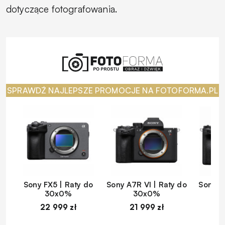
dotyczące fotografowania.
SPRAWDŹ NAJLEPSZE PROMOCJE NA FOTOFORMA.PL
Sony FX5 | Raty do
Sony A7R VI | Raty do
Sony A
30x0%
30x0%
22 999 zł
21 999 zł
1