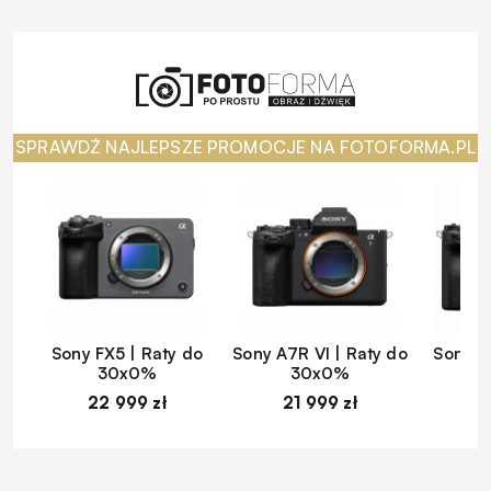
SPRAWDŹ NAJLEPSZE PROMOCJE NA FOTOFORMA.PL
Sony FX5 | Raty do
Sony A7R VI | Raty do
Sony A
30x0%
30x0%
22 999 zł
21 999 zł
1