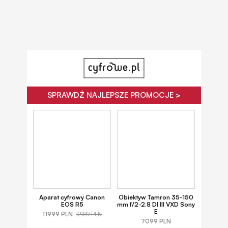
SPRAWDŹ NAJLEPSZE PROMOCJE >
Aparat cyfrowy Canon
Obiektyw Tamron 35-150
EOS R5
mm f/2-2.8 DI III VXD Sony
E
11999 PLN
12989 PLN
7099 PLN