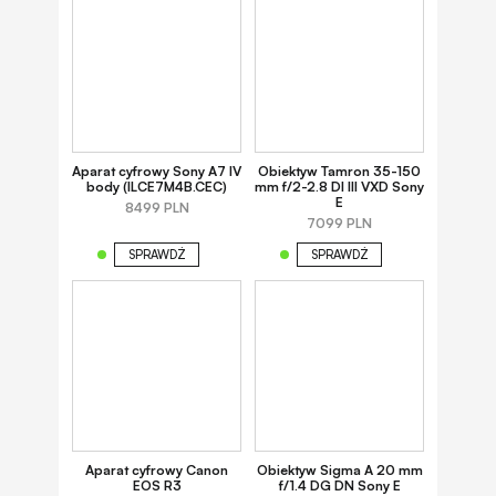
Aparat cyfrowy Sony A7 IV
Obiektyw Tamron 35-150
body (ILCE7M4B.CEC)
mm f/2-2.8 DI III VXD Sony
E
8499 PLN
7099 PLN
SPRAWDŹ
SPRAWDŹ
Aparat cyfrowy Canon
Obiektyw Sigma A 20 mm
EOS R3
f/1.4 DG DN Sony E