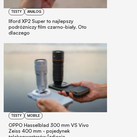
TESTY
ANALOG
Ilford XP2 Super to najlepszy
podróżniczy film czarno-biały. Oto
dlaczego
TESTY
MOBILE
OPPO Hasselblad 300 mm VS Vivo
Zeiss 400 mm - pojedynek
telekonwerterów [zdjęcia