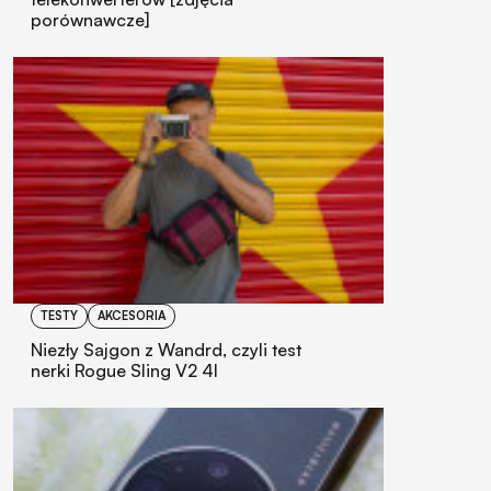
porównawcze]
TESTY
AKCESORIA
Niezły Sajgon z Wandrd, czyli test
nerki Rogue Sling V2 4l