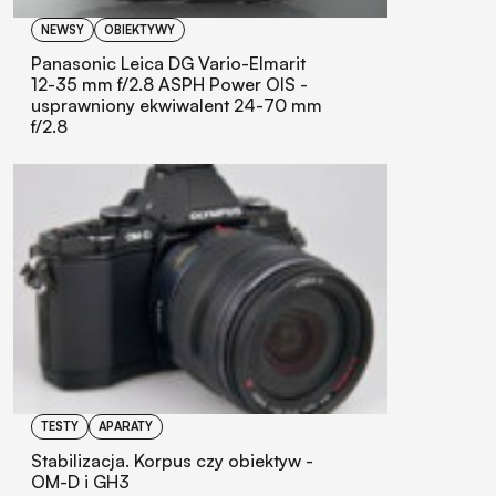
NEWSY
OBIEKTYWY
Panasonic Leica DG Vario-Elmarit
12-35 mm f/2.8 ASPH Power OIS -
usprawniony ekwiwalent 24-70 mm
f/2.8
TESTY
APARATY
Stabilizacja. Korpus czy obiektyw -
OM-D i GH3