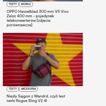
TESTY
MOBILE
OPPO Hasselblad 300 mm VS Vivo
Zeiss 400 mm - pojedynek
telekonwerterów [zdjęcia
porównawcze]
TESTY
AKCESORIA
Niezły Sajgon z Wandrd, czyli test
nerki Rogue Sling V2 4l