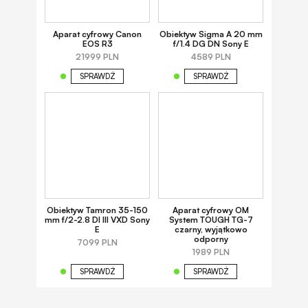
Aparat cyfrowy Canon
Obiektyw Sigma A 20 mm
EOS R3
f/1.4 DG DN Sony E
21999 PLN
4589 PLN
SPRAWDŹ
SPRAWDŹ
Obiektyw Tamron 35-150
Aparat cyfrowy OM
mm f/2-2.8 DI III VXD Sony
System TOUGH TG-7
E
czarny, wyjątkowo
odporny
7099 PLN
1989 PLN
SPRAWDŹ
SPRAWDŹ