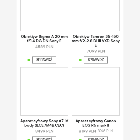
Obiektyw Sigma A 20 mm
Obiektyw Tamron 35-150
f/1.4 DG DN Sony E
mm f/2-2.8 DI III VXD Sony
E
4589 PLN
7099 PLN
SPRAWDŹ
SPRAWDŹ
Aparat cyfrowy Sony A7 IV
Aparat cyfrowy Canon
body (ILCE7M4B.CEC)
EOS R6 mark II
8499 PLN
8199 PLN
8945 PLN
SPRAWDŹ
SPRAWDŹ