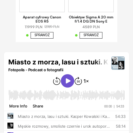
Aparat cyfrowy Canon
Obiektyw Sigma A 20 mm
EOS R5
f/1.4 DG DN Sony E
11999 PLN
4589 PLN
12989 PLN
SPRAWDŹ
SPRAWDŹ