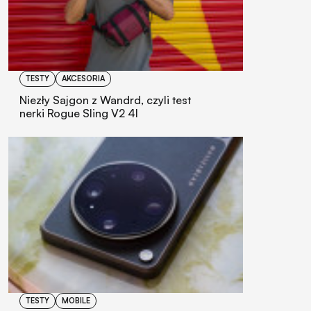
TESTY
AKCESORIA
Niezły Sajgon z Wandrd, czyli test
nerki Rogue Sling V2 4l
TESTY
MOBILE