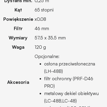
Dystans min.
0,25 m
Kąt
65 stopni
Powiększenie
x0.08
Filtr
46 mm
Wymiary
57.5 x 35.5 mm
Waga
120 g
Opcjonalne:
osłona przeciwsłoneczna
(LH-48B)
filtr ochronny (PRF-D46
Akcesoria
PRO)
metalowy dekiel obiektywu
(LC-48B,LC-48)