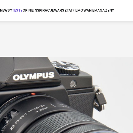
NEWSY
TESTY
OPINIE
INSPIRACJE
WARSZTAT
FILMOWANIE
MAGAZYNY