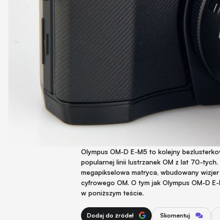
Olympus OM-D E-M5 to kolejny bezlusterko
popularnej linii lustrzanek OM z lat 70-ty
megapikselowa matryca, wbudowany wizjer 
cyfrowego OM. O tym jak Olympus OM-D E-M
w poniższym teście.
Dodaj do źródeł
Skomentuj