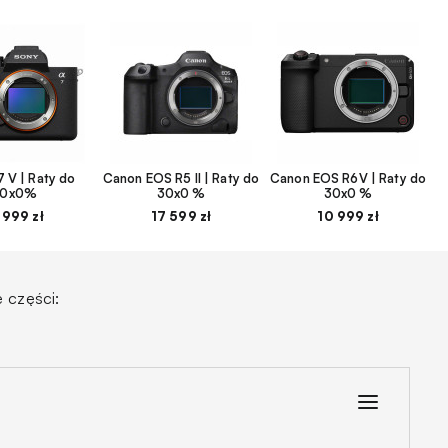
 V | Raty do
Canon EOS R5 II | Raty do
Canon EOS R6V | Raty do
30x0%
30x0 %
30x0 %
 999 zł
17 599 zł
10 999 zł
 części: