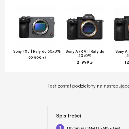
Sony FX5 | Raty do 30x0%
Sony A7R VI | Raty do
Sony A7
30x0%
22 999 zł
21 999 zł
12
Test został podzielony na następujące
Spis treści
Olympus OM-D E-M5 - test