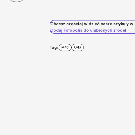
Chcesz częściej widzieć nasze artykuły w
Dodaj Fotopolis do ulubionych źródeł
Tagi:
M43
O43