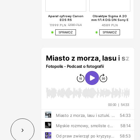
Aparat cyfrowy Canon
Obiektyw Sigma A 20
EOS R5
mm f/1.4 DG DN Sony E
12989 PLN
11999 PLN
4589 PLN
SPRAWDŹ
SPRAWDŹ