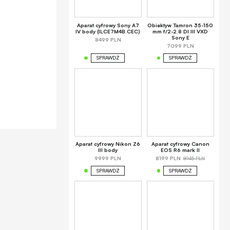
Aparat cyfrowy Sony A7
Obiektyw Tamron 35-150
IV body (ILCE7M4B.CEC)
mm f/2-2.8 DI III VXD
Sony E
8499 PLN
7099 PLN
SPRAWDŹ
SPRAWDŹ
Aparat cyfrowy Nikon Z6
Aparat cyfrowy Canon
III body
EOS R6 mark II
8945 PLN
9999 PLN
8199 PLN
SPRAWDŹ
SPRAWDŹ