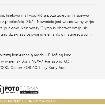
apikselową matrycą, która poza zdjęciami nagrywa
jne z prędkością 9 kl/s. Nowością jest wbudowany wizjer
 tys punktów. Najnowszy Olympus charakteryzuje się
runki dzięki zastosowaniu elementów magnezowych i
bliższą konkurencją modelu E-M5 są inne
 wizjer jak Sony NEX-7, Panasonic G3, i
 D7000, Canon EOS 60D czy Sony A65.
PSZE PROMOCJE NA FOTOFORMA.PL