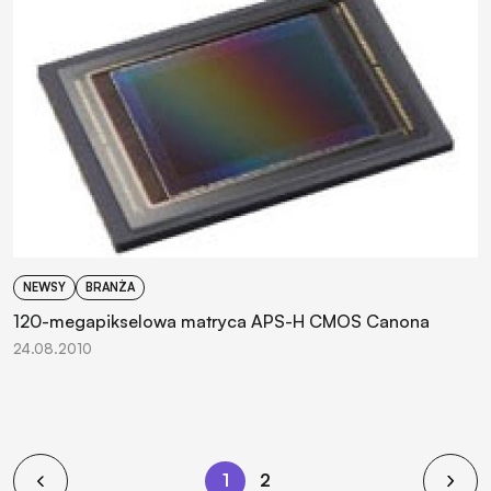
NEWSY
BRANŻA
120-megapikselowa matryca APS-H CMOS Canona
24.08.2010
1
2