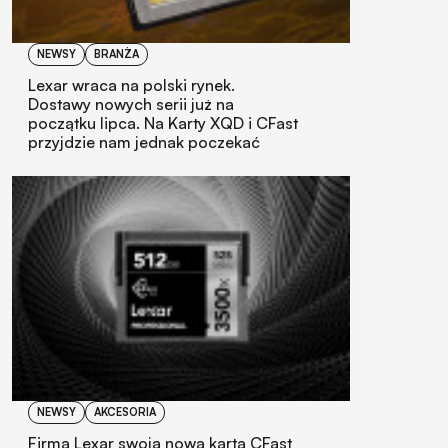
NEWSY
BRANŻA
Lexar wraca na polski rynek.
Dostawy nowych serii już na
początku lipca. Na Karty XQD i CFast
przyjdzie nam jednak poczekać
NEWSY
AKCESORIA
Firma Lexar swoją nową kartą CFast