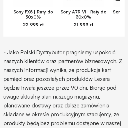
Sony FX5 | Raty do
Sony A7R VI | Raty do
Sony A
30x0%
30x0%
22 999 zł
21 999 zł
1
- Jako Polski Dystrybutor pragniemy uspokoić
naszych klientów oraz partnerów biznesowych. Z
naszych informacji wynika, że produkcja kart
pamięci oraz pozostałych produktów Lexara
będzie trwała jeszcze przez 90 dni. Biorąc pod
uwagę aktualny stan naszego magazynu,
planowane dostawy oraz dalsze zamówienia
składane w okresie produkcyjnym szacujemy, że
produkty będą bez problemu dostępne w naszej