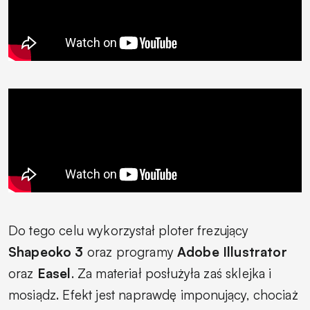
Do tego celu wykorzystał ploter frezujący
Shapeoko 3
oraz programy
Adobe Illustrator
oraz
Easel
. Za materiał posłużyła zaś sklejka i
mosiądz. Efekt jest naprawdę imponujący, chociaż