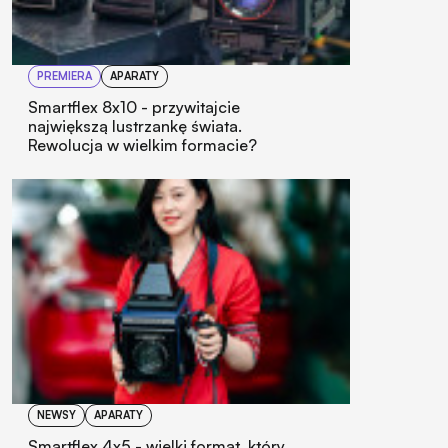
PREMIERA
APARATY
Smartflex 8x10 - przywitajcie
największą lustrzankę świata.
Rewolucja w wielkim formacie?
NEWSY
APARATY
Smartflex 4x5 - wielki format, który