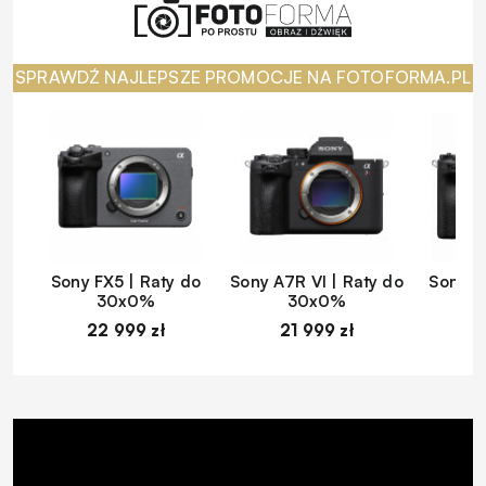
SPRAWDŹ NAJLEPSZE PROMOCJE NA FOTOFORMA.PL
Sony FX5 | Raty do
Sony A7R VI | Raty do
Sony A
30x0%
30x0%
22 999 zł
21 999 zł
1