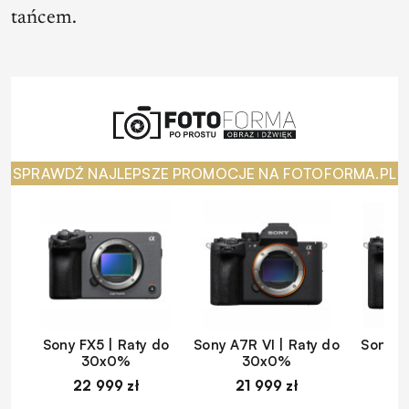
tańcem.
SPRAWDŹ NAJLEPSZE PROMOCJE NA FOTOFORMA.PL
Sony FX5 | Raty do
Sony A7R VI | Raty do
Sony A
30x0%
30x0%
22 999 zł
21 999 zł
1