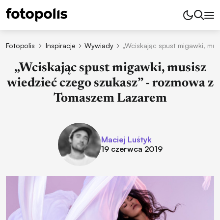
Fotopolis
Inspiracje
Wywiady
„Wciskając spust migawki, mu
„Wciskając spust migawki, musisz
wiedzieć czego szukasz” - rozmowa z
Tomaszem Lazarem
Maciej Luśtyk
19 czerwca 2019