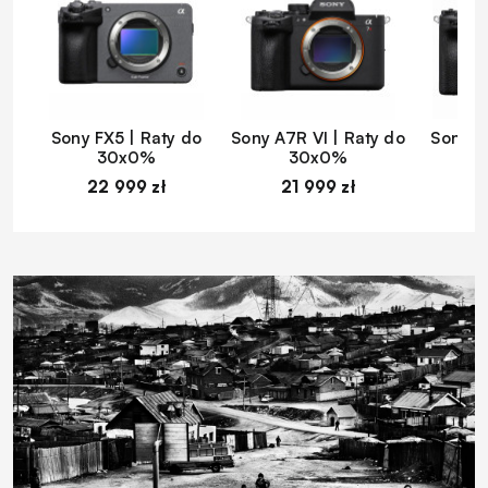
Sony FX5 | Raty do
Sony A7R VI | Raty do
Sony A
30x0%
30x0%
22 999 zł
21 999 zł
1