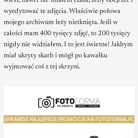
wiesz, nawet nie miałem czasu, żeby obejrzeć i
wyedytować te zdjęcia. Właściwie połowa
mojego archiwum leży nietknięta. Jeśli w
całości mam 400 tysięcy zdjęć, to 200 tysięcy
nigdy nie widziałem. I to jest świetne! Jakbym
miał ukryty skarb i mógł po kawałku
wyjmować coś z tej skrzyni.
SPRAWDŹ NAJLEPSZE PROMOCJE NA FOTOFORMA.PL