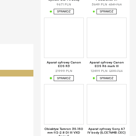
4349 PLN
9671 PLN
3649 PLN
SPRAWDŹ
SPRAWDŹ
Aparat cyfrowy Canon
Aparat cyfrowy Canon
EOS R3
EOS R6 mark III
12999 PLN
21999 PLN
12499 PLN
SPRAWDŹ
SPRAWDŹ
Obiektyw Tamron 35-150
Aparat cyfrowy Sony A7
mm f/2-2.8 DI III VXD
IV body (ILCE7M4B.CEC)