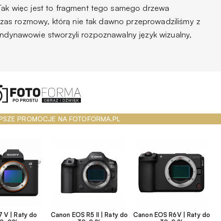
Tak więc jest to fragment tego samego drzewa
as rozmowy, którą nie tak dawno przeprowadziliśmy z
andynawowie stworzyli rozpoznawalny język wizualny,
PSZE PROMOCJE NA FOTOFORMA.PL
 V | Raty do
Canon EOS R5 II | Raty do
Canon EOS R6V | Raty do