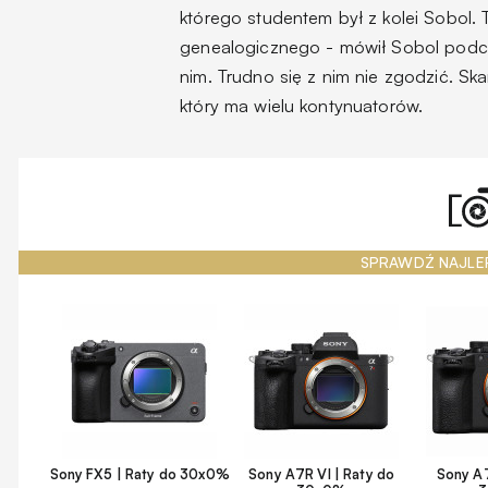
którego studentem był z kolei Sobol.
genealogicznego
- mówił Sobol podcz
nim. Trudno się z nim nie zgodzić. Sk
który ma wielu kontynuatorów.
SPRAWDŹ NAJLE
Sony FX5 | Raty do 30x0%
Sony A7R VI | Raty do
Sony A7