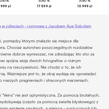
30x0%
30x0 %
30x0 %
 999 zł
17 599 zł
10 999 zł
ie w zdjęciach - rozmowa z Jacobem Aue Sobolem
i, pomiędzy którymi znalazło się miejsce dla
era. Chociaż autorstwo poszczególnych rozdziałów
równie dobrze wymieszać, nie zdradzając kto stoi za
nowi spójną wizję dwóch fotografów o różnym
iu na rzeczywistość. Nie chodzi o to, że ich
żnią. Ważniejsze jest to, że obaj wydają się opowiadać
 o naszych pragnieniach i straconych marzeniach.
żki "Veins" nie jest optymistyczna. Za pomocą brutalnych,
 wydobywają (często za pomocą światła błyskowego) z
awiają wrażenie smutnych, a miejsca - porzuconych lub