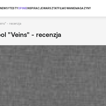
NEWSY
TESTY
OPINIE
INSPIRACJE
WARSZTAT
FILMOWANIE
MAGAZYNY
ins" - recenzja
l "Veins" - recenzja