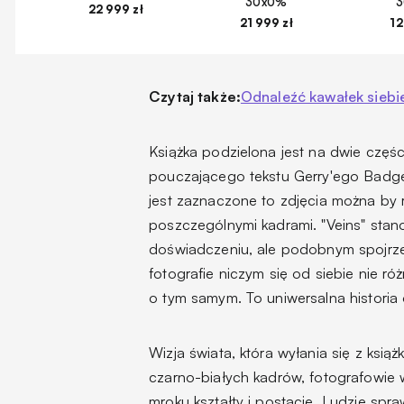
30x0%
22 999 zł
21 999 zł
12
Czytaj także:
Odnaleźć kawałek sieb
Książka podzielona jest na dwie częśc
pouczającego tekstu Gerry'ego Badg
jest zaznaczone to zdjęcia można by 
poszczególnymi kadrami. "Veins" sta
doświadczeniu, ale podobnym spojrzen
fotografie niczym się od siebie nie ró
o tym samym. To uniwersalna historia
Wizja świata, która wyłania się z ksią
czarno-białych kadrów, fotografowie
mroku kształty i postacie. Ludzie spr