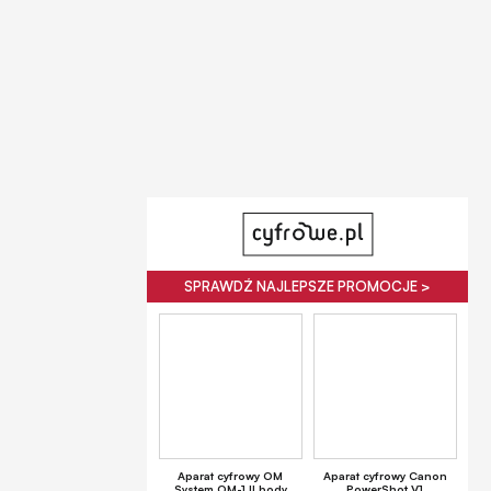
SPRAWDŹ NAJLEPSZE PROMOCJE >
Aparat cyfrowy OM
Aparat cyfrowy Canon
System OM-1 II body
PowerShot V1