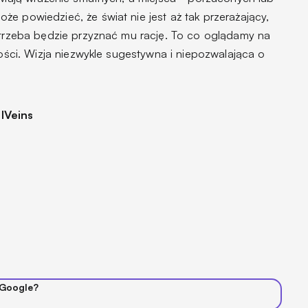
e powiedzieć, że świat nie jest aż tak przerażający,
i trzeba będzie przyznać mu rację. To co oglądamy na
tości. Wizja niezwykle sugestywna i niepozwalająca o
l
Veins
 Google?