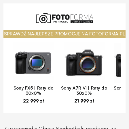
SPRAWDŹ NAJLEPSZE PROMOCJE NA FOTOFORMA.PL
Sony FX5 | Raty do
Sony A7R VI | Raty do
Sony A
30x0%
30x0%
22 999 zł
21 999 zł
1
Z wypowiedzi Chrisa Niedenthala wiadomo, że