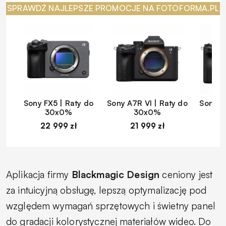
SPRAWDŹ NAJLEPSZE PROMOCJE NA FOTOFORMA.PL
Sony FX5 | Raty do
Sony A7R VI | Raty do
Sony A
30x0%
30x0%
22 999 zł
21 999 zł
1
Aplikacja firmy
Blackmagic Design
ceniony jest
za intuicyjną obsługę, lepszą optymalizację pod
względem wymagań sprzętowych i świetny panel
do gradacji kolorystycznej materiałów wideo. Do