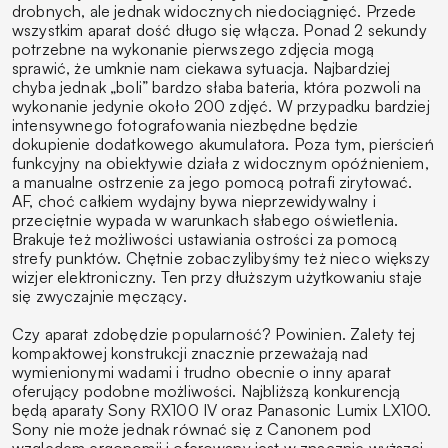
drobnych, ale jednak widocznych niedociągnięć. Przede
wszystkim aparat dość długo się włącza. Ponad 2 sekundy
potrzebne na wykonanie pierwszego zdjęcia mogą
sprawić, że umknie nam ciekawa sytuacja. Najbardziej
chyba jednak „boli” bardzo słaba bateria, która pozwoli na
wykonanie jedynie około 200 zdjęć. W przypadku bardziej
intensywnego fotografowania niezbędne będzie
dokupienie dodatkowego akumulatora. Poza tym, pierścień
funkcyjny na obiektywie działa z widocznym opóźnieniem,
a manualne ostrzenie za jego pomocą potrafi zirytować.
AF, choć całkiem wydajny bywa nieprzewidywalny i
przeciętnie wypada w warunkach słabego oświetlenia.
Brakuje też możliwości ustawiania ostrości za pomocą
strefy punktów. Chętnie zobaczylibyśmy też nieco większy
wizjer elektroniczny. Ten przy dłuższym użytkowaniu staje
się zwyczajnie męczący.
Czy aparat zdobędzie popularność? Powinien. Zalety tej
kompaktowej konstrukcji znacznie przeważają nad
wymienionymi wadami i trudno obecnie o inny aparat
oferujący podobne możliwości. Najbliższą konkurencją
będą aparaty Sony RX100 IV oraz Panasonic Lumix LX100.
Sony nie może jednak równać się z Canonem pod
względem ergonomii i oferowany jest w znacznie wyższej