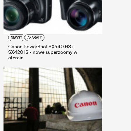
NEWSY
APARATY
Canon PowerShot SX540 HS i
SX420 IS - nowe superzoomy w
ofercie