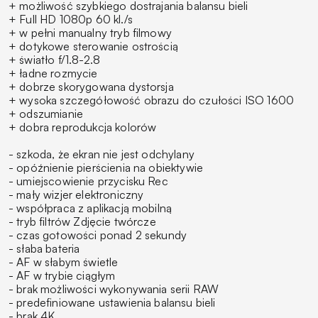
+ możliwość szybkiego dostrajania balansu bieli
+ Full HD 1080p 60 kl./s
+ w pełni manualny tryb filmowy
+ dotykowe sterowanie ostrością
+ światło f/1.8-2.8
+ ładne rozmycie
+ dobrze skorygowana dystorsja
+ wysoka szczegółowość obrazu do czułości ISO 1600
+ odszumianie
+ dobra reprodukcja kolorów
- szkoda, że ekran nie jest odchylany
- opóźnienie pierścienia na obiektywie
- umiejscowienie przycisku
Rec
- mały wizjer elektroniczny
- współpraca z aplikacją mobilną
- tryb filtrów
Zdjęcie twórcze
- czas gotowości ponad 2 sekundy
- słaba bateria
- AF w słabym świetle
- AF w trybie ciągłym
- brak możliwości wykonywania serii RAW
- predefiniowane ustawienia balansu bieli
- brak 4K