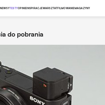
NEWSY
TESTY
OPINIE
INSPIRACJE
WARSZTAT
FILMOWANIE
MAGAZYNY
cia do pobrania