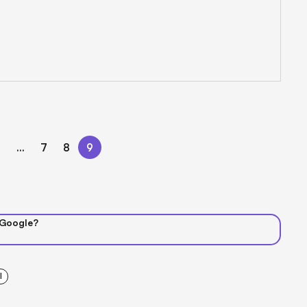
6
...
7
8
9
 Google?
I