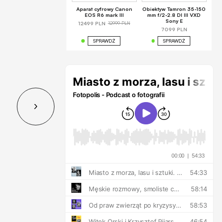
Aparat cyfrowy Canon
Obiektyw Tamron 35-150
EOS R6 mark III
mm f/2-2.8 DI III VXD
Sony E
12999 PLN
12499 PLN
7099 PLN
SPRAWDŹ
SPRAWDŹ