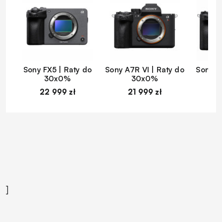
Sony FX5 | Raty do
Sony A7R VI | Raty do
Sony A
30x0%
30x0%
22 999 zł
21 999 zł
1
]