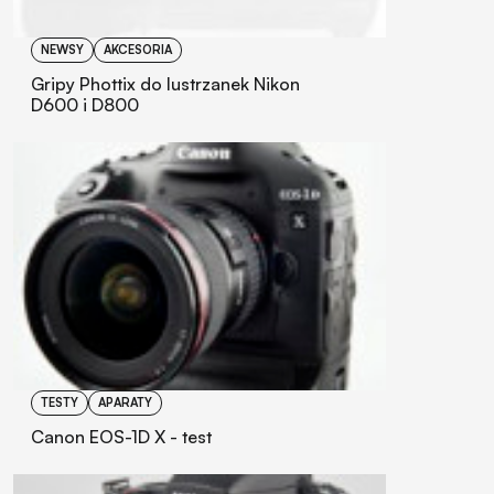
NEWSY
AKCESORIA
Gripy Phottix do lustrzanek Nikon
D600 i D800
TESTY
APARATY
Canon EOS-1D X - test