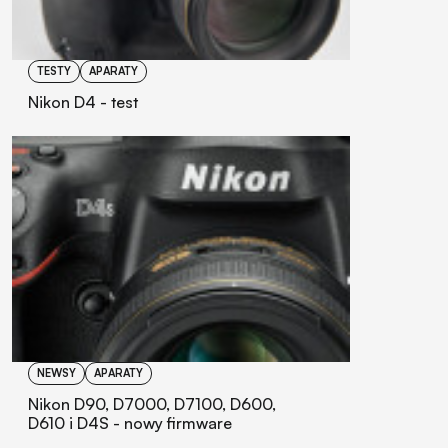
TESTY
APARATY
Nikon D4 - test
NEWSY
APARATY
Nikon D90, D7000, D7100, D600,
D610 i D4S - nowy firmware