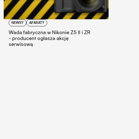
NEWSY
APARATY
Wada fabryczna w Nikonie Z5 II i ZR
- producent ogłasza akcję
serwisową