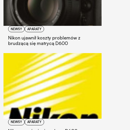
NEWSY
APARATY
Nikon ujawnił koszty problemów z
brudzącą się matrycą D600
NEWSY
APARATY