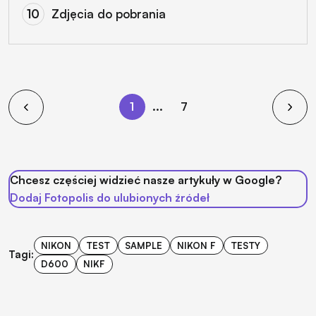
Zdjęcia do pobrania
1
...
7
Chcesz częściej widzieć nasze artykuły w Google?
Dodaj Fotopolis do ulubionych źródeł
NIKON
TEST
SAMPLE
NIKON F
TESTY
Tagi:
D600
NIKF