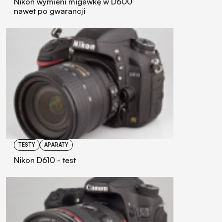
Nikon wymieni migawkę w D600
nawet po gwarancji
TESTY
APARATY
Nikon D610 - test