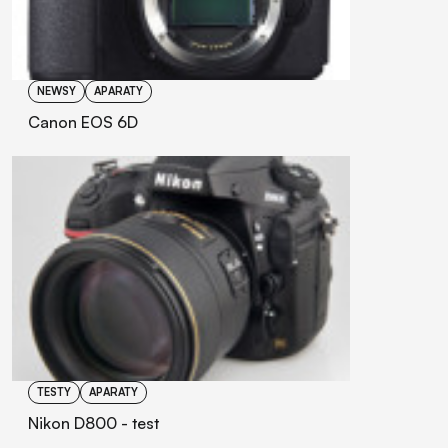
NEWSY
APARATY
Canon EOS 6D
TESTY
APARATY
Nikon D800 - test