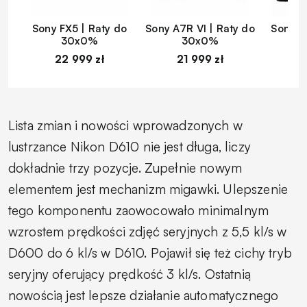
Sony FX5 | Raty do
Sony A7R VI | Raty do
Sony A
30x0%
30x0%
22 999 zł
21 999 zł
1
Lista zmian i nowości wprowadzonych w
lustrzance Nikon D610 nie jest długa, liczy
dokładnie trzy pozycje. Zupełnie nowym
elementem jest mechanizm migawki. Ulepszenie
tego komponentu zaowocowało minimalnym
wzrostem prędkości zdjęć seryjnych z 5,5 kl/s w
D600 do 6 kl/s w D610. Pojawił się też cichy tryb
seryjny oferujący prędkość 3 kl/s. Ostatnią
nowością jest lepsze działanie automatycznego