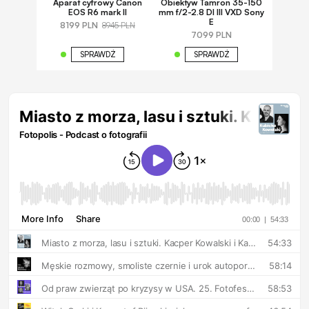
Aparat cyfrowy Canon
Obiektyw Tamron 35-150
EOS R6 mark II
mm f/2-2.8 DI III VXD Sony
E
8199 PLN
8945 PLN
7099 PLN
SPRAWDŹ
SPRAWDŹ