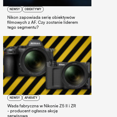
NEWSY
OBIEKTYWY
Nikon zapowiada serię obiektywów
filmowych z AF. Czy zostanie liderem
tego segmentu?
NEWSY
APARATY
Wada fabryczna w Nikonie Z5 II i ZR
- producent ogłasza akcję
serwisową