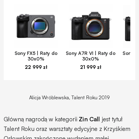
Sony FX5 | Raty do
Sony A7R VI | Raty do
Sony A
30x0%
30x0%
22 999 zł
21 999 zł
1
Alicja Wróblewska, Talent Roku 2019
Główną nagrodą w kategorii
Zin Call
jest tytuł
Talent Roku oraz warsztaty edycyjne z Krzyśkiem
Orłowskim zakończone wydaniem małej