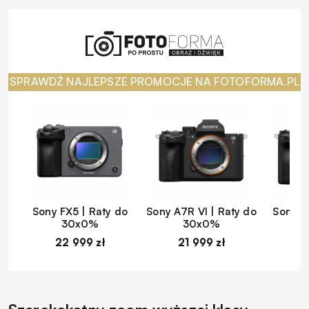
SPRAWDŹ NAJLEPSZE PROMOCJE NA FOTOFORMA.PL
Sony FX5 | Raty do
Sony A7R VI | Raty do
Sony A
30x0%
30x0%
22 999 zł
21 999 zł
1