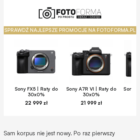
SPRAWDŹ NAJLEPSZE PROMOCJE NA FOTOFORMA.PL
Sony FX5 | Raty do
Sony A7R VI | Raty do
Sony A
30x0%
30x0%
22 999 zł
21 999 zł
1
Sam korpus nie jest nowy. Po raz pierwszy