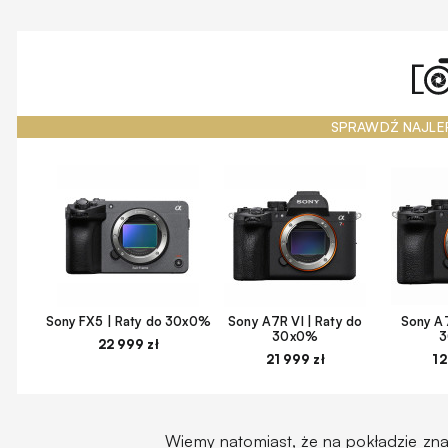
SPRAWDŹ NAJLE
Sony FX5 | Raty do 30x0%
Sony A7R VI | Raty do
Sony A7
30x0%
22 999 zł
21 999 zł
12
Wiemy natomiast, że na pokładzie znal