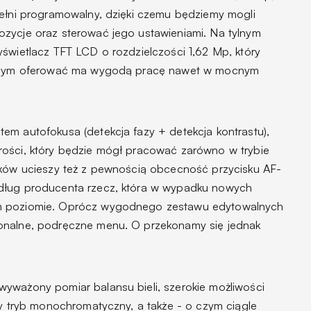
pełni programowalny, dzięki czemu będziemy mogli
zycje oraz sterować jego ustawieniami. Na tylnym
yświetlacz TFT LCD o rozdzielczości 1,62 Mp, który
syjnym oferować ma wygodą pracę nawet w mocnym
em autofokusa (detekcja fazy + detekcja kontrastu),
rości, który będzie mógł pracować zarówno w trybie
ików ucieszy też z pewnością obcecność przycisku AF-
dług producenta rzecz, która w wypadku nowych
im poziomie. Oprócz wygodnego zestawu edytowalnych
onalne, podręczne menu. O przekonamy się jednak
yważony pomiar balansu bieli, szerokie możliwości
wy tryb monochromatyczny, a także - o czym ciągle