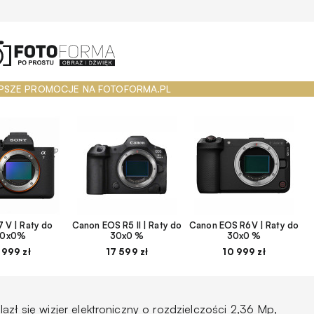
PSZE PROMOCJE NA FOTOFORMA.PL
 V | Raty do
Canon EOS R5 II | Raty do
Canon EOS R6V | Raty do
30x0%
30x0 %
30x0 %
 999 zł
17 599 zł
10 999 zł
azł się wizjer elektroniczny o rozdzielczości 2,36 Mp,