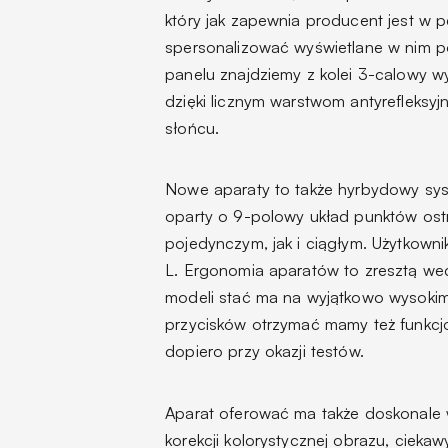
który jak zapewnia producent jest w 
spersonalizować wyświetlane w nim po
panelu znajdziemy z kolei 3-calowy w
dzięki licznym warstwom antyreflek
słońcu.
Nowe aparaty to także hyrbydowy syst
oparty o 9-polowy układ punktów ost
pojedynczym, jak i ciągłym. Użytkown
L. Ergonomia aparatów to zresztą we
modeli stać ma na wyjątkowo wysok
przycisków otrzymać mamy też funkcj
dopiero przy okazji testów.
Aparat oferować ma także doskonale w
korekcji kolorystycznej obrazu, cieka