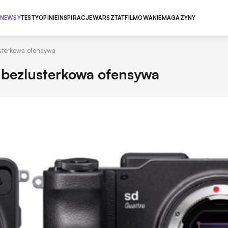
NEWSY
TESTY
OPINIE
INSPIRACJE
WARSZTAT
FILMOWANIE
MAGAZYNY
usterkowa ofensywa
- bezlusterkowa ofensywa