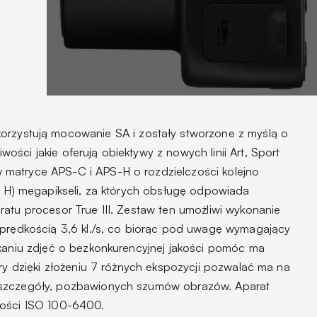
orzystują mocowanie SA i zostały stworzone z myślą o
ści jakie oferują obiektywy z nowych linii Art, Sport
matryce APS-C i APS-H o rozdzielczości kolejno
ro H) megapikseli, za których obsługę odpowiada
atu procesor True III. Zestaw ten umożliwi wykonanie
 prędkością 3,6 kl./s, co biorąc pod uwagę wymagający
skaniu zdjęć o bezkonkurencyjnej jakości pomóc ma
óry dzięki złożeniu 7 różnych ekspozycji pozwalać ma na
 szczegóły, pozbawionych szumów obrazów. Aparat
łości ISO 100-6400.