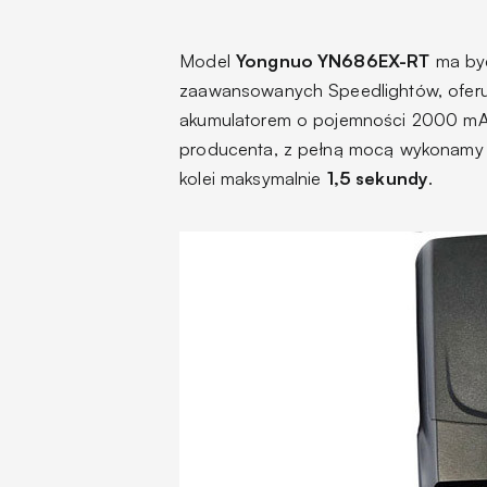
Model
Yongnuo YN686EX-RT
ma być
zaawansowanych Speedlightów, oferuj
akumulatorem o pojemności 2000 mA
producenta, z pełną mocą wykonam
kolei maksymalnie
1,5 sekundy
.