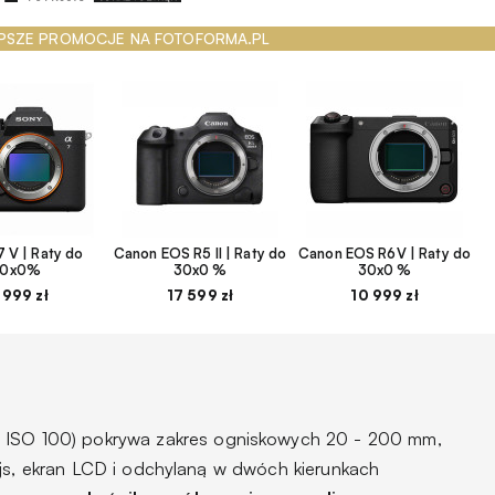
PSZE PROMOCJE NA FOTOFORMA.PL
 V | Raty do
Canon EOS R5 II | Raty do
Canon EOS R6V | Raty do
30x0%
30x0 %
30x0 %
 999 zł
17 599 zł
10 999 zł
a ISO 100) pokrywa zakres ogniskowych 20 - 200 mm,
ejs, ekran LCD i odchylaną w dwóch kierunkach