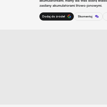
akumulatorkami, mamy dla Was dobrą wiadomo
zasilany akumulatorami litowo-jonowymi.
Dodaj do źródeł
Skomentuj