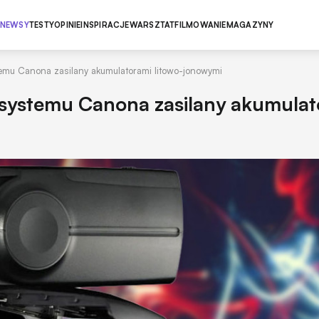
NEWSY
TESTY
OPINIE
INSPIRACJE
WARSZTAT
FILMOWANIE
MAGAZYNY
emu Canona zasilany akumulatorami litowo-jonowymi
systemu Canona zasilany akumulat