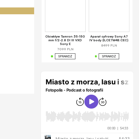
Obiektyw Tamron 35-150
Aparat cyfrowy Sony A7
mm f/2-2.8 DI III VXD
IV body (ILCE7M4B.CEC)
Sony E
8499 PLN
7099 PLN
SPRAWDŹ
SPRAWDŹ