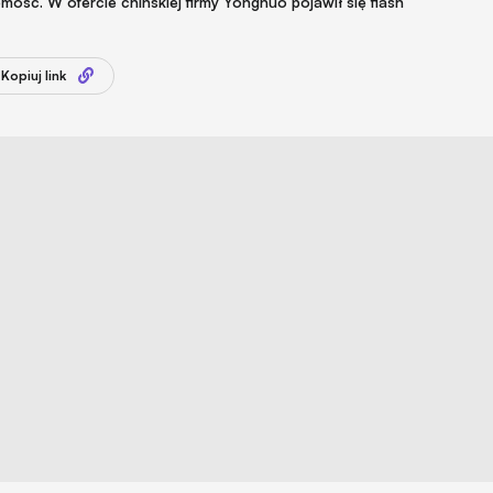
ść. W ofercie chińskiej firmy Yongnuo pojawił się flash
Kopiuj link