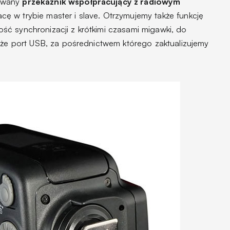
dowany
przekaźnik współpracujący z radiowym
acę w trybie master i slave. Otrzymujemy także funkcję
ć synchronizacji z krótkimi czasami migawki, do
akże port USB, za pośrednictwem którego zaktualizujemy