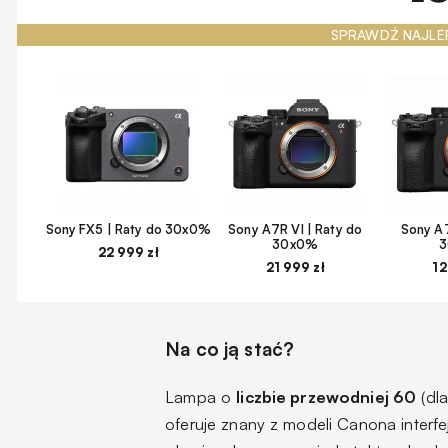
SPRAWDŹ NAJLE
Sony FX5 | Raty do 30x0%
Sony A7R VI | Raty do
Sony A7
30x0%
22 999 zł
21 999 zł
12
Na co ją stać?
Lampa o
liczbie przewodniej 60
(dl
oferuje znany z modeli Canona interf