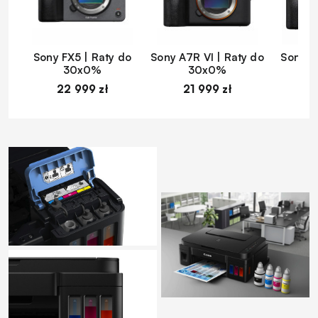
Sony FX5 | Raty do
Sony A7R VI | Raty do
Sony A
30x0%
30x0%
22 999 zł
21 999 zł
1