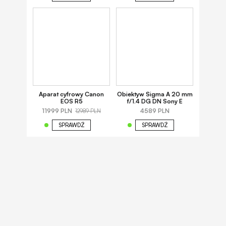
Aparat cyfrowy Canon
Obiektyw Sigma A 20 mm
EOS R5
f/1.4 DG DN Sony E
11999 PLN
4589 PLN
12989 PLN
SPRAWDŹ
SPRAWDŹ