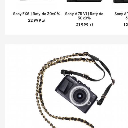
Sony FX5 | Raty do 30x0%
Sony A7R VI | Raty do
Sony A7
30x0%
22 999 zł
21 999 zł
12