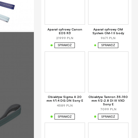
Aparat cyfrowy Canon
Aparat cyfrowy OM
EOS R3
System OM-1 II body
21999 PLN
9671 PLN
SPRAWDŹ
SPRAWDŹ
Obiektyw Sigma A 20
Obiektyw Tamron 35-150
mm f/1.4 DG DN Sony E
mm f/2-2.8 DI III VXD
Sony E
4589 PLN
7099 PLN
SPRAWDŹ
SPRAWDŹ