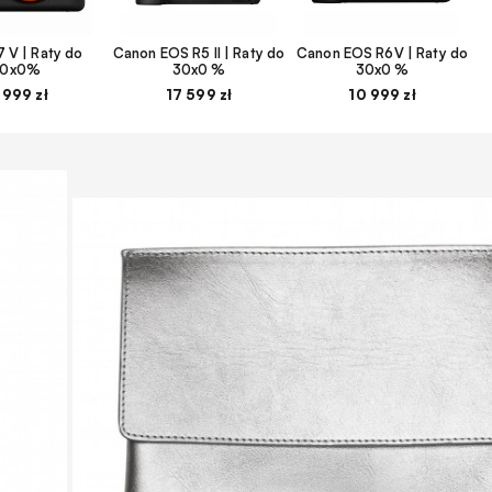
 V | Raty do
Canon EOS R5 II | Raty do
Canon EOS R6V | Raty do
30x0%
30x0 %
30x0 %
 999 zł
17 599 zł
10 999 zł