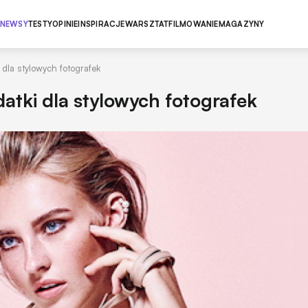
NEWSY
TESTY
OPINIE
INSPIRACJE
WARSZTAT
FILMOWANIE
MAGAZYNY
dla stylowych fotografek
atki dla stylowych fotografek