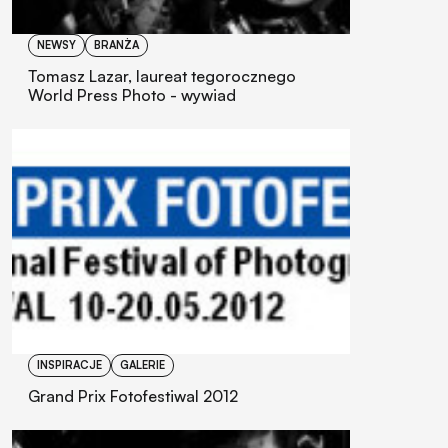
NEWSY
BRANŻA
Tomasz Lazar, laureat tegorocznego
World Press Photo - wywiad
INSPIRACJE
GALERIE
Grand Prix Fotofestiwal 2012