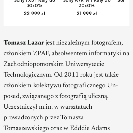
Sony FX5 | Raty do
Sony A7R VI | Raty do
Sony A
30x0%
30x0%
22 999 zł
21 999 zł
1
Tomasz Lazar
jest niezależnym fotografem,
członkiem ZPAF, absolwentem informatyki na
Zachodniopomorskim Uniwersytecie
Technologicznym. Od 2011 roku jest także
członkiem kolektywu fotograficznego Un-
posed, związanego z fotografią uliczną.
Uczestniczył m.in. w warsztatach
prowadzonych przez Tomasza
Tomaszewskiego oraz w Edddie Adams