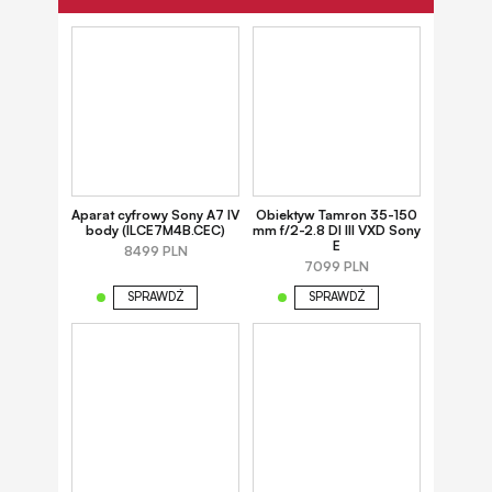
Aparat cyfrowy Sony A7 IV
Obiektyw Tamron 35-150
body (ILCE7M4B.CEC)
mm f/2-2.8 DI III VXD Sony
E
8499 PLN
7099 PLN
SPRAWDŹ
SPRAWDŹ