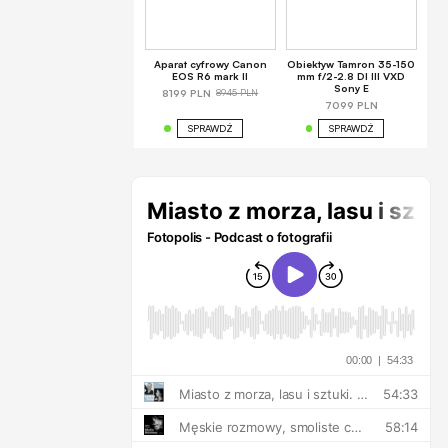
Aparat cyfrowy Canon
Obiektyw Tamron 35-150
EOS R6 mark II
mm f/2-2.8 DI III VXD
Sony E
8945 PLN
8199 PLN
7099 PLN
SPRAWDŹ
SPRAWDŹ