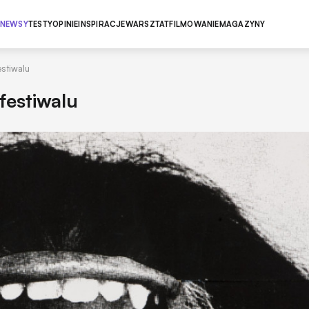
NEWSY
TESTY
OPINIE
INSPIRACJE
WARSZTAT
FILMOWANIE
MAGAZYNY
stiwalu
festiwalu