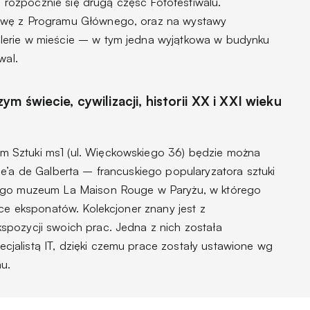
a, rozpocznie się drugą część Fotofestiwalu.
awę z Programu Głównego, oraz na wystawy
lerie w mieście – w tym jedna wyjątkowa w budynku
wal.
 świecie, cywilizacji, historii XX i XXI wieku
 Sztuki ms1 (ul. Więckowskiego 36) będzie można
e’a de Galberta – francuskiego popularyzatora sztuki
nego muzeum La Maison Rouge w Paryżu, w którego
ące eksponatów. Kolekcjoner znany jest z
pozycji swoich prac. Jedna z nich została
jalistą IT, dzięki czemu prace zostały ustawione wg
u.