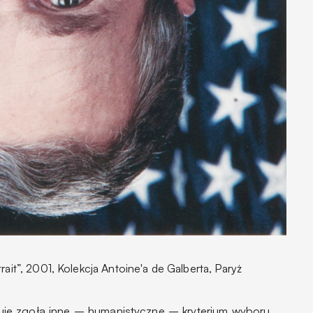
ait”, 2001, Kolekcja Antoine'a de Galberta, Paryż
je zgoła inne – humanistyczne – kryterium wyboru.