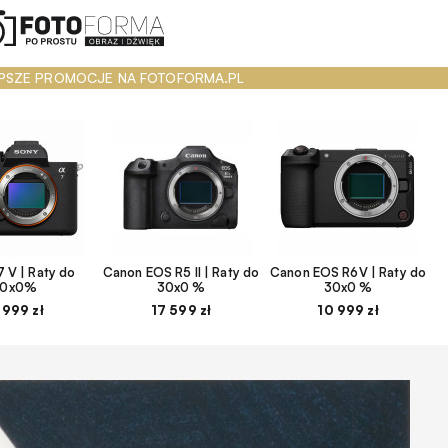
PSZE PROMOCJE NA FOTOFORMA.PL
 V | Raty do
Canon EOS R5 II | Raty do
Canon EOS R6V | Raty do
30x0%
30x0 %
30x0 %
 999 zł
17 599 zł
10 999 zł