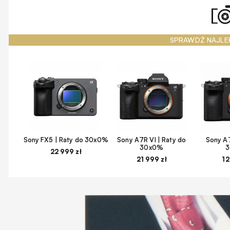
SPRAWDŹ NAJLE
Sony FX5 | Raty do 30x0%
Sony A7R VI | Raty do
Sony A7
30x0%
22 999 zł
21 999 zł
12