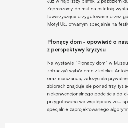
Już w najbliższy piątek, 2 październik
Zapraszamy do ms1 na ostatnią wyst
towarzyszące przygotowane przez ga
Motyl UŁ, otwartym specjalnie na festi
Płonący dom - opowieść o naszym
z perspektywy kryzysu
Na wystawie “Płonący dom” w Muzeum
zobaczyć wybór prac z kolekcji Antoin
oraz marszanda, założyciela prywat
zbiorach znajduje się ponad trzy tysi
niekonwencjonalnego podejścia do eks
przygotowana we współpracy ze… spec
specjalnie zaprojektowanego algorytm