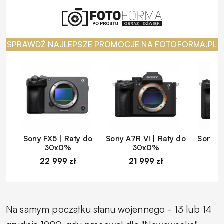
SPRAWDŹ NAJLEPSZE PROMOCJE NA FOTOFORMA.PL
Sony FX5 | Raty do
Sony A7R VI | Raty do
Sony A
30x0%
30x0%
22 999 zł
21 999 zł
1
Na samym początku stanu wojennego - 13 lub 14