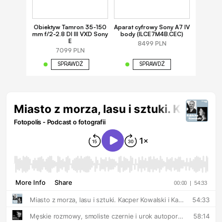
Obiektyw Tamron 35-150
Aparat cyfrowy Sony A7 IV
mm f/2-2.8 DI III VXD Sony
body (ILCE7M4B.CEC)
E
8499 PLN
7099 PLN
SPRAWDŹ
SPRAWDŹ