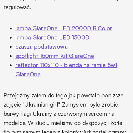
regulować.
lampa GlareOne LED 2000D BiColor
lampa GlareOne LED 1500D
czasza podstawowa
spotlight 150mm Kit GlareOne
reflector 110x110 - blenda na ramie 5w1
GlareOne
Przejdźmy zatem do tego jak powstało poniższe
zdjęcie "Ukrainian girl". Zamysłem było zrobić
barwy flagi Ukrainy z czerwonym sercem na
modelce. W studiu mieliśmy do dyspozycji żółte
tło, tym samym jeden z kolorów już został ograny i