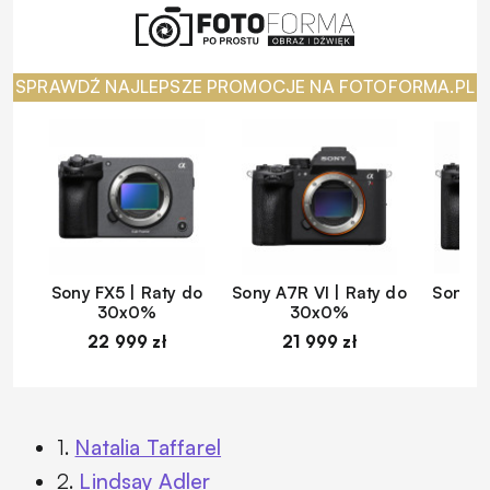
SPRAWDŹ NAJLEPSZE PROMOCJE NA FOTOFORMA.PL
Sony FX5 | Raty do
Sony A7R VI | Raty do
Sony A
30x0%
30x0%
22 999 zł
21 999 zł
1
1.
Natalia Taffarel
2.
Lindsay Adler