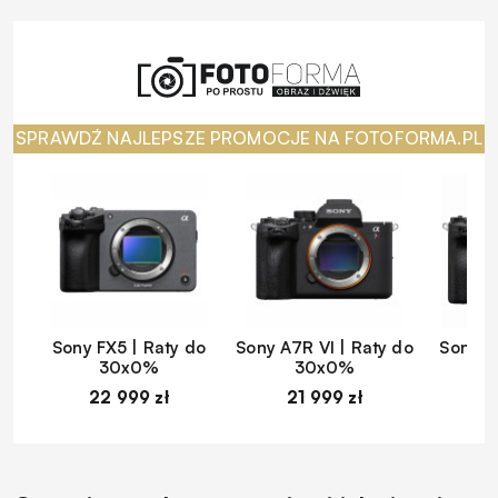
SPRAWDŹ NAJLEPSZE PROMOCJE NA FOTOFORMA.PL
Sony FX5 | Raty do
Sony A7R VI | Raty do
Sony A
30x0%
30x0%
22 999 zł
21 999 zł
1