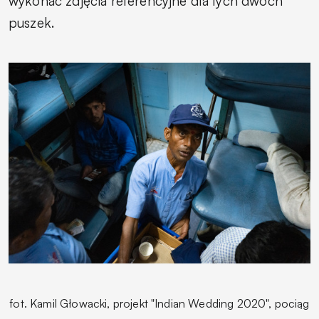
wykonać zdjęcia referencyjne dla tych dwóch
puszek.
fot.
Kamil Głowacki, projekt "Indian Wedding
2020", pociąg