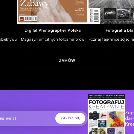
Digital Photographer Polska
Fotografia bla
w
 obiektywu
Magazyn ambitnych fotoamatorów
Poznaj tajemnice zdjęć
ZAMÓW
WARSZTAT
PORADNIKI
Dzięki temu poradnikowi łatwo nauczysz się kolorować 
fotografie
12.06.2017
Zapi
dar
Kre