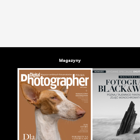
dowolnej rzeczy w Adobe Photoshop
22.09.2017
Magazyny
INSPIRACJE
GALERIE
Najstarsze barwne fotografie w technice autochromu p
sprzed 100 lat w kolorze
19.06.2017