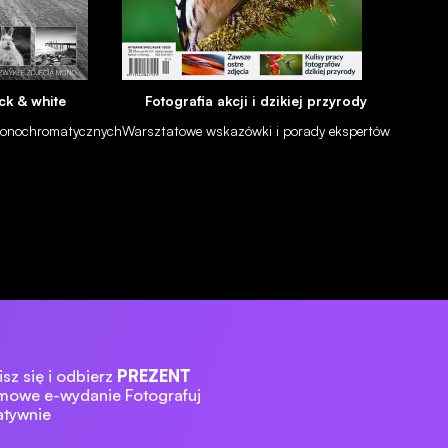
ck & white
Fotografia akcji i dzikiej przyrody
 monochromatycznych
Warsztatowe wskazówki i porady ekspertów
czarno-białe
sz się i odbierz
PREZENT
mowe e-wydanie Fotografuj
atywnie