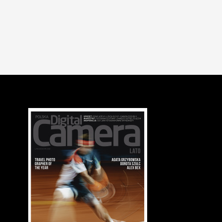
WARSZTAT
PORADNIKI
Odkryj tajemnice koloru, by robić jeszcze lepsze zdjęcia
04.01.2022