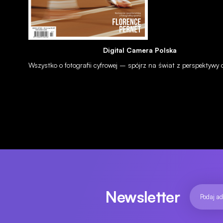
NEWSY
WYDARZENIA
Digital Camera Polska
Plan Fotograficzny Adobe CC 50% taniej przy zakupie wzorcó
ColorChecker
Wszystko o fotografii cyfrowej – spójrz na świat z perspektywy
27.01.2021
Newsletter
WARSZTAT
PORADNIKI