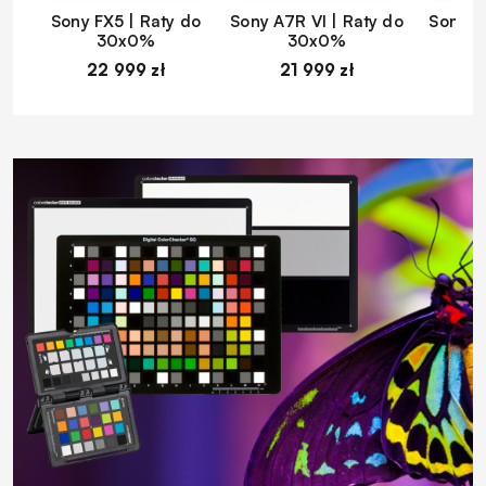
Sony FX5 | Raty do
Sony A7R VI | Raty do
Sony A
30x0%
30x0%
22 999 zł
21 999 zł
1