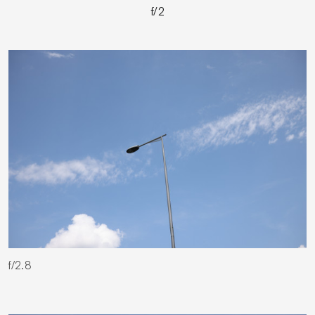
f/2
f/2.8