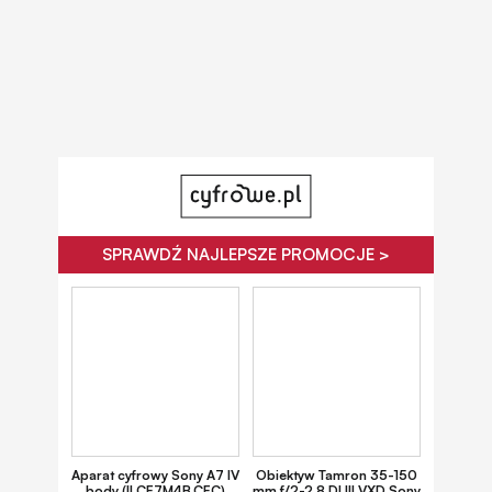
SPRAWDŹ NAJLEPSZE PROMOCJE >
Aparat cyfrowy Sony A7 IV
Obiektyw Tamron 35-150
body (ILCE7M4B.CEC)
mm f/2-2.8 DI III VXD Sony