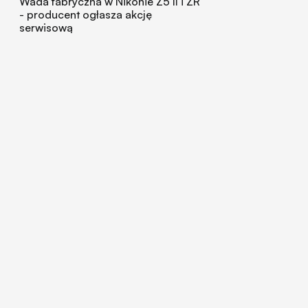
Wada fabryczna w Nikonie Z5 II i ZR
- producent ogłasza akcję
serwisową