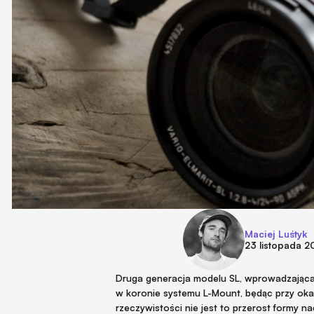
Maciej Luśtyk
23 listopada 2
Druga generacja modelu SL, wprowadzająca 
w koronie systemu L-Mount, będąc przy oka
rzeczywistości nie jest to przerost formy n