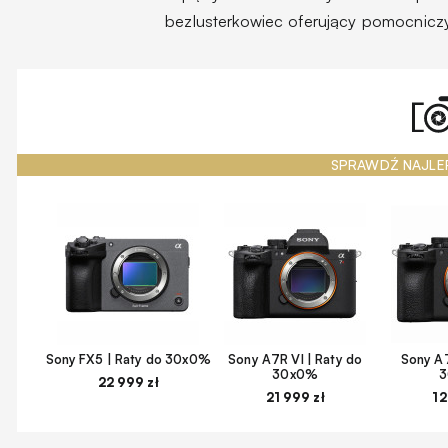
bezlusterkowiec oferujący pomocnicz
SPRAWDŹ NAJLE
Sony FX5 | Raty do 30x0%
Sony A7R VI | Raty do
Sony A7
30x0%
22 999 zł
21 999 zł
12