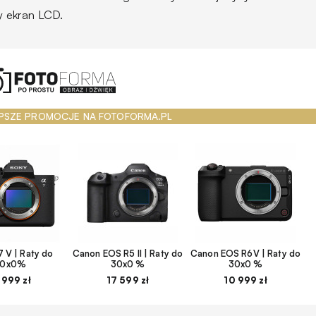
y ekran LCD.
PSZE PROMOCJE NA FOTOFORMA.PL
 V | Raty do
Canon EOS R5 II | Raty do
Canon EOS R6V | Raty do
30x0%
30x0 %
30x0 %
 999 zł
17 599 zł
10 999 zł