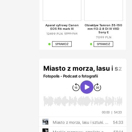
Aparat cyfrowy Canon
Obiektyw Tamron 35-150
EOS R6 mark III
mm f/2-2.8 DI III VXD
Sony E
12999 PLN
12499 PLN
7099 PLN
SPRAWDŹ
SPRAWDŹ