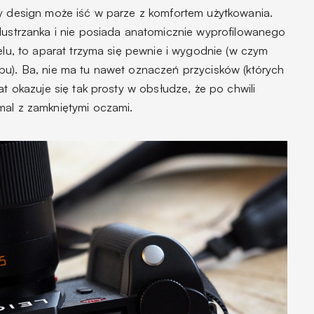
ny design może iść w parze z komfortem użytkowania.
 lustrzanka i nie posiada anatomicznie wyprofilowanego
nelu, to aparat trzyma się pewnie i wygodnie (w czym
pu). Ba, nie ma tu nawet oznaczeń przycisków (których
at okazuje się tak prosty w obsłudze, że po chwili
mal z zamkniętymi oczami.