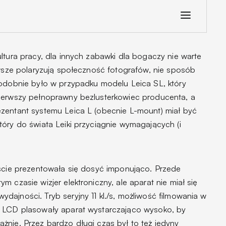
ltura pracy, dla innych zabawki dla bogaczy nie warte
awsze polaryzują społeczność fotografów, nie sposób
Podobnie było w przypadku modelu Leica SL, który
Pierwszy pełnoprawny bezlusterkowiec producenta, a
zentant systemu Leica L (obecnie L-mount) miał być
óry do świata Leiki przyciągnie wymagających (i
iście prezentowała się dosyć imponująco. Przede
 czasie wizjer elektroniczny, ale aparat nie miał się
ajności. Tryb seryjny 11 kl./s, możliwość filmowania w
n LCD plasowały aparat wystarczająco wysoko, by
żnie. Przez bardzo długi czas był to też jedyny