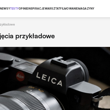
NEWSY
TESTY
OPINIE
INSPIRACJE
WARSZTAT
FILMOWANIE
MAGAZYNY
rzykładowe
djęcia przykładowe