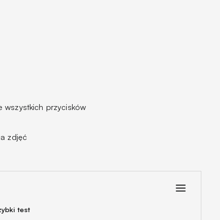
e wszystkich przycisków
ia zdjęć
ybki test