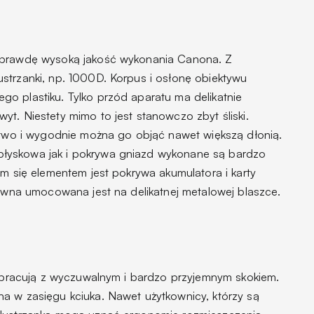
naprawdę wysoką jakość wykonania Canona. Z
strzanki, np. 1000D. Korpus i osłonę obiektywu
o plastiku. Tylko przód aparatu ma delikatnie
t. Niestety mimo to jest stanowczo zbyt śliski.
łatwo i wygodnie można go objąć nawet większą dłonią.
łyskowa jak i pokrywa gniazd wykonane są bardzo
ym się elementem jest pokrywa akumulatora i karty
tywna umocowana jest na delikatnej metalowej blaszce.
tu pracują z wyczuwalnym i bardzo przyjemnym skokiem.
a w zasięgu kciuka. Nawet użytkownicy, którzy są