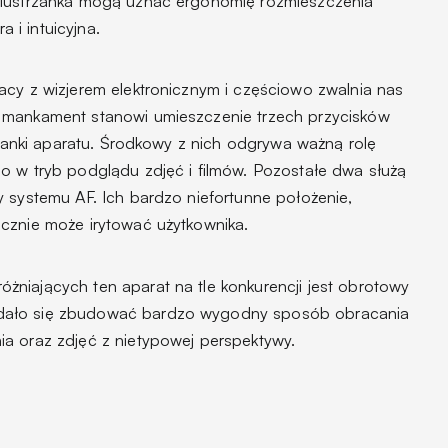
 lustrzanka mogą uznać ergonomię rozmieszczenia
i intuicyjna.
acy z wizjerem elektronicznym i częściowo zwalnia nas
 mankament stanowi umieszczenie trzech przycisków
ścianki aparatu. Środkowy z nich odgrywa ważną rolę
o w tryb podglądu zdjęć i filmów. Pozostałe dwa służą
y systemu AF. Ich bardzo niefortunne położenie,
cznie może irytować użytkownika.
niających ten aparat na tle konkurencji jest obrotowy
dało się zbudować bardzo wygodny sposób obracania
a oraz zdjęć z nietypowej perspektywy.