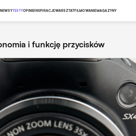
NEWSY
TESTY
OPINIE
INSPIRACJE
WARSZTAT
FILMOWANIE
MAGAZYNY
omia i funkcję przycisków