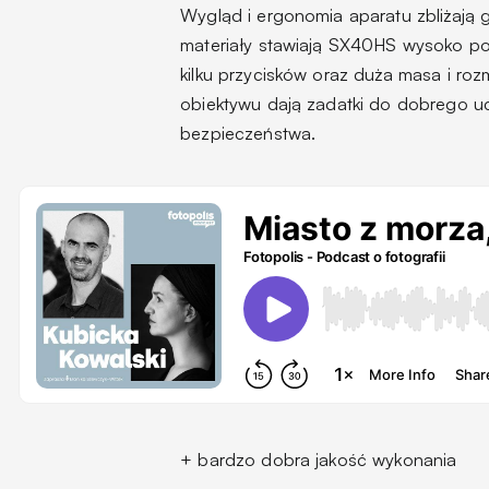
Wygląd i ergonomia aparatu zbliżają go
materiały stawiają SX40HS wysoko po
kilku przycisków oraz duża masa i ro
obiektywu dają zadatki do dobrego u
bezpieczeństwa.
+ bardzo dobra jakość wykonania