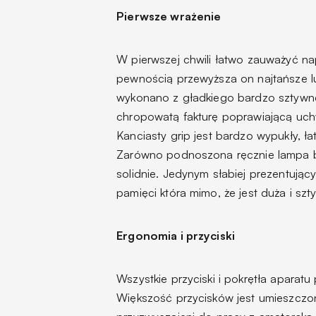
Pierwsze wrażenie
W pierwszej chwili łatwo zauważyć 
pewnością przewyższa on najtańsze lu
wykonano z gładkiego bardzo sztywneg
chropowatą fakturę poprawiającą uchwy
Kanciasty grip jest bardzo wypukły, 
Zarówno podnoszona ręcznie lampa b
solidnie. Jedynym słabiej prezentując
pamięci która mimo, że jest duża i sz
Ergonomia i przyciski
Wszystkie przyciski i pokrętła apara
Większość przycisków jest umieszczon