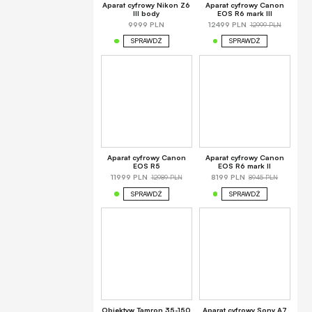
Aparat cyfrowy Nikon Z6
Aparat cyfrowy Canon
III body
EOS R6 mark III
12999 PLN
9999 PLN
12499 PLN
SPRAWDŹ
SPRAWDŹ
Aparat cyfrowy Canon
Aparat cyfrowy Canon
EOS R5
EOS R6 mark II
12989 PLN
8945 PLN
11999 PLN
8199 PLN
SPRAWDŹ
SPRAWDŹ
Obiektyw Tamron 35-150
Aparat cyfrowy Sony A7