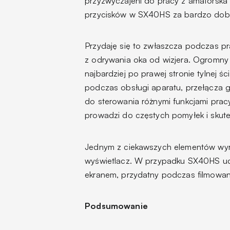
przyzwyczajeni do pracy z amatorska
przycisków w SX40HS za bardzo dobra 
Przydaję się to zwłaszcza podczas pr
z odrywania oka od wizjera. Ogromny
najbardziej po prawej stronie tylnej 
podczas obsługi aparatu, przełącza g
do sterowania różnymi funkcjami prac
prowadzi do częstych pomyłek i skute
Jednym z ciekawszych elementów wyróż
wyświetlacz. W przypadku SX40HS u
ekranem, przydatny podczas filmowani
Podsumowanie