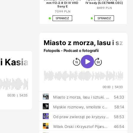
mm f/2-2.8 DI III VXD
IV body (ILCE7M4B.CEC)
Sony E
8499 PLN
7099 PLN
SPRAWDŹ
SPRAWDŹ