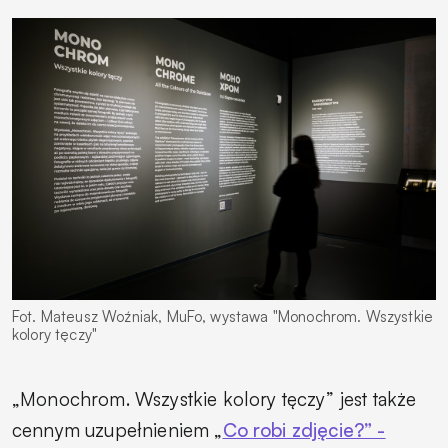
Fot. Mateusz Woźniak, MuFo, wystawa "Monochrom. Wszystkie
kolory tęczy"
„Monochrom. Wszystkie kolory tęczy” jest także
cennym uzupełnieniem „
Co robi zdjęcie?” -