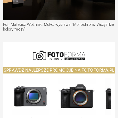
Fot. Mateusz Woźniak, MuFo, wystawa "Monochrom. Wszystkie
kolory tęczy"
SPRAWDŹ NAJLEPSZE PROMOCJE NA FOTOFORMA.PL