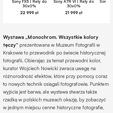
Sony FX5 | Raty do
Sony A7R VI | Raty do
Sony A
30x0%
30x0%
22 999 zł
21 999 zł
1
Wystawa „Monochrom. Wszystkie kolory
tęczy”
prezentowana w Muzeum Fotografii w
Krakowie to przewodnik po świecie historycznej
fotografii. Obierając za temat przewodni kolor,
kurator Wojciech Nowicki zwraca uwagę na
różnorodność efektów, które przy pomocy coraz
to nowych technik osiągali fotografowie. Punktem
wyjścia jest barwa, ale wystawa stwarza także
rzadką w polskich muzeach okazję, by zobaczyć
w jednym miejscu cenne historyczne fotografie,