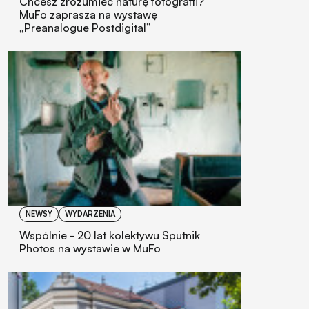
Chcesz zrozumieć naturę fotografii?
MuFo zaprasza na wystawę
„Preanalogue Postdigital”
NEWSY
WYDARZENIA
Wspólnie - 20 lat kolektywu Sputnik
Photos na wystawie w MuFo