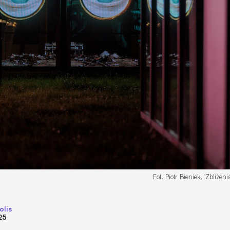
olis
25