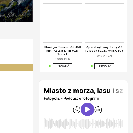
Obiektyw Tamron 35-150
Aparat cyfrowy Sony A7
mm f/2-2.8 DI III VXD
IV body (ILCE7M4B.CEC)
Sony E
8499 PLN
7099 PLN
SPRAWDŹ
SPRAWDŹ