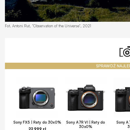
Fot. Antoni Rut, "Observation of the Universe", 2021
SPRAWDŹ NAJLE
Sony FX5 | Raty do 30x0%
Sony A7R VI | Raty do
Sony A7
30x0%
22 999 zł