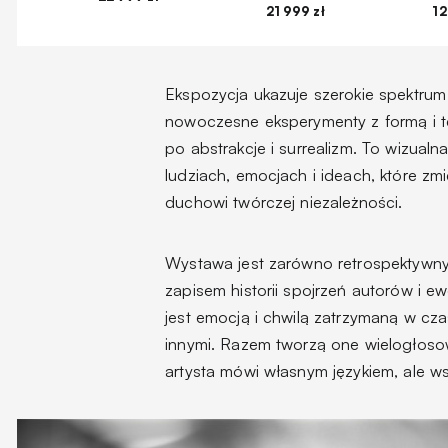
21 999 zł
12
Ekspozycja ukazuje szerokie spektru
nowoczesne eksperymenty z formą i 
po abstrakcje i surrealizm. To wizualn
ludziach, emocjach i ideach, które zm
duchowi twórczej niezależności.
Wystawa jest zarówno retrospektywnym
zapisem historii spojrzeń autorów i ew
jest emocją i chwilą zatrzymaną w cza
innymi. Razem tworzą one wielogłosowy
artysta mówi własnym językiem, ale w