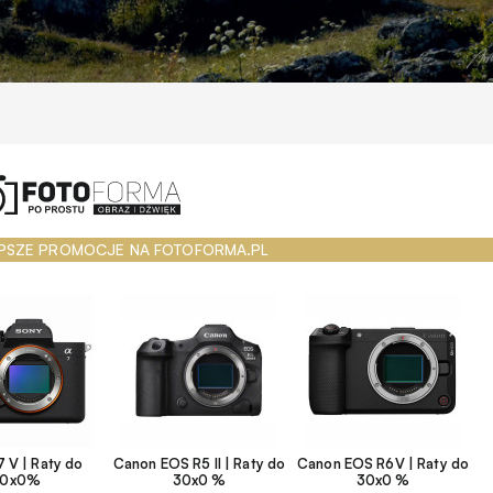
PSZE PROMOCJE NA FOTOFORMA.PL
 V | Raty do
Canon EOS R5 II | Raty do
Canon EOS R6V | Raty do
30x0%
30x0 %
30x0 %