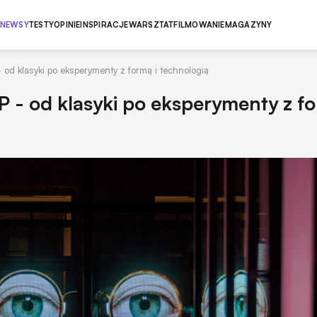
NEWSY
TESTY
OPINIE
INSPIRACJE
WARSZTAT
FILMOWANIE
MAGAZYNY
 od klasyki po eksperymenty z formą i technologią
 - od klasyki po eksperymenty z fo