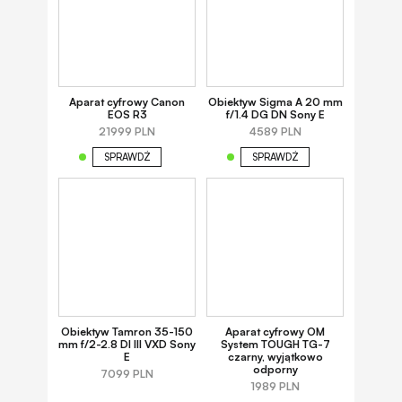
Aparat cyfrowy Canon
Obiektyw Sigma A 20 mm
EOS R3
f/1.4 DG DN Sony E
21999 PLN
4589 PLN
SPRAWDŹ
SPRAWDŹ
Obiektyw Tamron 35-150
Aparat cyfrowy OM
mm f/2-2.8 DI III VXD Sony
System TOUGH TG-7
E
czarny, wyjątkowo
odporny
7099 PLN
1989 PLN