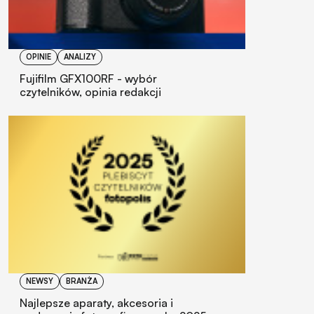
OPINIE
ANALIZY
Fujifilm GFX100RF - wybór
czytelników, opinia redakcji
NEWSY
BRANŻA
Najlepsze aparaty, akcesoria i