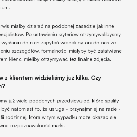
niom.
rwis miałby działać na podobnej zasadzie jak inne
ecjalistów. Po ustawieniu kryteriów otrzymywalibyśmy
o wysłaniu do nich zapytań wracali by oni do nas ze
eniu szczegółów, formalności miałyby być załatwiane
wem klienci mieliby otrzymywać też finalne zdjęcia.
z klientem widzieliśmy już kilka. Czy
n?
liśmy już wiele podobnych przedsięwzięć, które spaliły
ć natomiast to, że usługa - przynajmniej na razie -
fii rodzinnej, która w tym wypadku może okazać się
ewne rozpoznawalność marki.