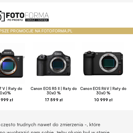
PSZE PROMOCJE NA FOTOFORMA.PL
 V | Raty do
Canon EOS R5 II | Raty do
Canon EOS R6V | Raty do
30x0%
30x0 %
30x0 %
 999 zł
17 599 zł
10 999 zł
często trudnych nawet do zmierzenia -, które
no wyobrazić nam sobie, żeby plugin był w stanie