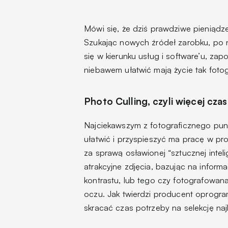
Mówi się, że dziś prawdziwe pieniądze
Szukając nowych źródeł zarobku, p
się w kierunku usług i software’u, za
niebawem ułatwić mają życie tak fotogr
Photo Culling, czyli więcej cza
Najciekawszym z fotograficznego punk
ułatwić i przyspieszyć ma pracę w pr
za sprawą osławionej “sztucznej intel
atrakcyjne zdjęcia, bazując na inform
kontrastu, lub tego czy fotografowa
oczu. Jak twierdzi producent oprogr
skracać czas potrzeby na selekcję na