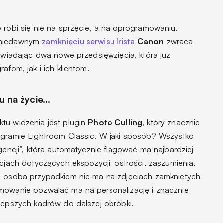
 robi się nie na sprzęcie, a na oprogramowaniu.
o niedawnym
zamknięciu serwisu Irista
Canon
zwraca
powiadając dwa nowe przedsięwzięcia, która już
afom, jak i ich klientom.
su na życie…
tu widzenia jest plugin
Photo Culling
, który znacznie
ogramie Lightroom Classic. W jaki sposób? Wszystko
igencji”, która automatycznie flagować ma najbardziej
acjach dotyczących ekspozycji, ostrości, zaszumienia,
na osoba przypadkiem nie ma na zdjęciach zamkniętych
amowanie pozwalać ma na personalizację i znacznie
jlepszych kadrów do dalszej obróbki.