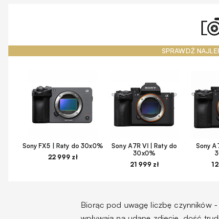
SPRAWDŹ NAJLE
Sony FX5 | Raty do 30x0%
Sony A7R VI | Raty do
Sony A7
30x0%
22 999 zł
21 999 zł
12
Biorąc pod uwagę liczbę czynników - 
wpływają na udane zdjęcie, dość trud