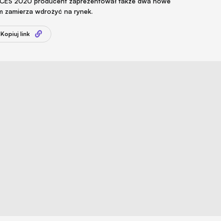
w CES 2020 producent zaprezentował także dwa nowe
m zamierza wdrożyć na rynek.
Kopiuj link