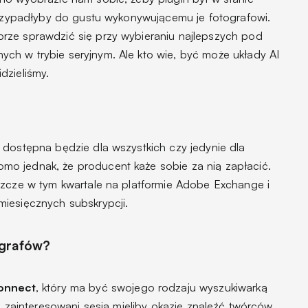
 przypadłyby do gustu wykonywującemu je fotografowi.
rze sprawdzić się przy wybieraniu najlepszych pod
h w trybie seryjnym. Ale kto wie, być może układy AI
dzieliśmy.
 dostępna będzie dla wszystkich czy jedynie dla
o jednak, że producent każe sobie za nią zapłacić.
szcze w tym kwartale na platformie Adobe Exchange i
iesięcznych subskrypcji.
ografów?
onnect
, który ma być swojego rodzaju wyszukiwarką
ci zainteresowani sesją mieliby okazję znaleźć twórców