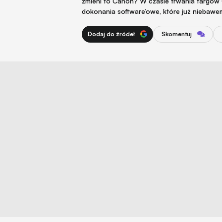
zmieni to Canon? W czasie trwania targó
dokonania software’owe, które już niebawe
Dodaj do źródeł
Skomentuj