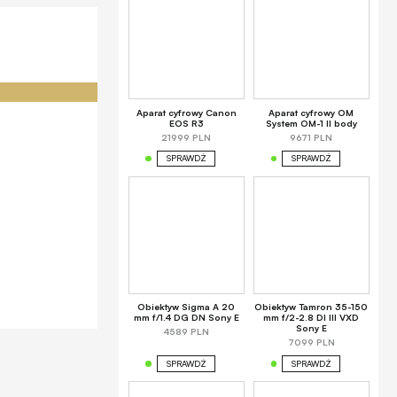
Aparat cyfrowy Canon
Aparat cyfrowy OM
EOS R3
System OM-1 II body
21999 PLN
9671 PLN
SPRAWDŹ
SPRAWDŹ
Obiektyw Sigma A 20
Obiektyw Tamron 35-150
mm f/1.4 DG DN Sony E
mm f/2-2.8 DI III VXD
Sony E
4589 PLN
7099 PLN
SPRAWDŹ
SPRAWDŹ