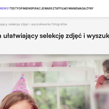
NEWSY
TESTY
OPINIE
INSPIRACJE
WARSZTAT
FILMOWANIE
MAGAZYNY
ający selekcję zdjęć i wyszukiwarka fotografów
 ułatwiający selekcję zdjęć i wyszu