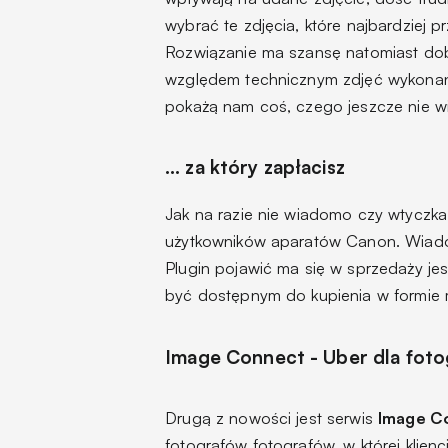
wybrać te zdjęcia, które najbardziej
Rozwiązanie ma szansę natomiast dob
względem technicznym zdjęć wykonanyc
pokażą nam coś, czego jeszcze nie wi
… za który zapłacisz
Jak na razie nie wiadomo czy wtyczka
użytkowników aparatów Canon. Wiadom
Plugin pojawić ma się w sprzedaży je
być dostępnym do kupienia w formie m
Image Connect - Uber dla fot
Drugą z nowości jest serwis
Image C
fotografów fotografów, w której klien