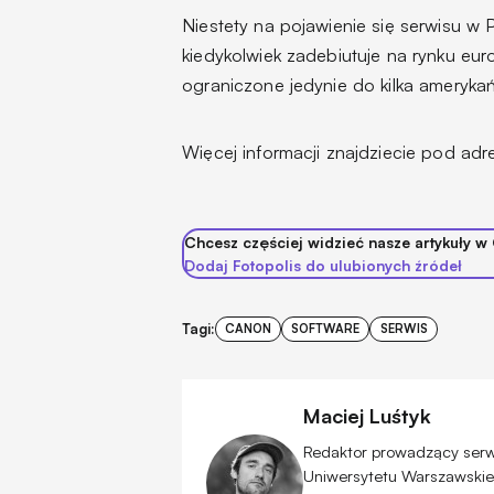
Niestety na pojawienie się serwisu w 
kiedykolwiek zadebiutuje na rynku eur
ograniczone jedynie do kilka ameryka
Więcej informacji znajdziecie pod ad
Chcesz częściej widzieć nasze artykuły w
Dodaj Fotopolis do ulubionych źródeł
Tagi:
CANON
SOFTWARE
SERWIS
Maciej Luśtyk
Redaktor prowadzący serwis
Uniwersytetu Warszawskiego