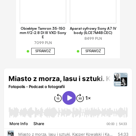
Obiektyw Tamron 35-150
Aparat cyfrowy Sony A7 IV
mm f/2-2.8 DI III VXD Sony
body (ILCE7M4B.CEC)
E
8499 PLN
7099 PLN
SPRAWDŹ
SPRAWDŹ