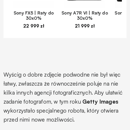
Sony FX5 | Raty do
Sony A7R VI | Raty do
Sony A
30x0%
30x0%
22 999 zł
21 999 zł
1
Wyścig o dobre zdjęcie podwodne nie był więc
łatwy, zwłaszcza że równocześnie poluje na nie
kilka innych agencji fotograficznych. Aby ułatwić
zadanie fotografom, w tym roku
Getty Images
wykorzystało specjalnego robota, który otwiera
przed nimi nowe możliwości.