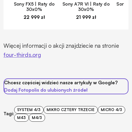
Sony FX5 | Raty do
Sony A7R VI | Raty do
Sony A
30x0%
30x0%
22 999 zł
21 999 zł
1
Więcej informacji o akcji znajdziecie na stronie
four-thirds.org
Chcesz częściej widzieć nasze artykuły w Google?
Dodaj Fotopolis do ulubionych źródeł
SYSTEM 4/3
MIKRO CZTERY TRZECIE
MICRO 4/3
Tagi:
M43
M4/3