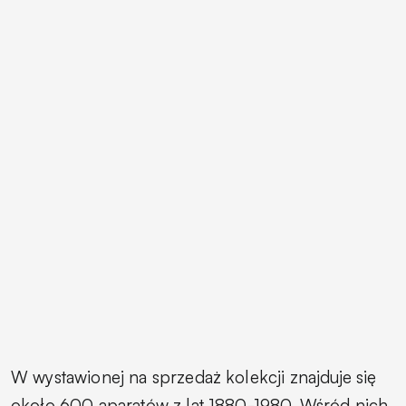
W wystawionej na sprzedaż kolekcji znajduje się
około 600 aparatów z lat 1880-1980. Wśród nich