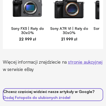
Sony FX5 | Raty do
Sony A7R VI | Raty do
Sony A
30x0%
30x0%
22 999 zł
21 999 zł
1
Więcej informacji znajdziecie na
stronie aukcyjnej
w serwisie eBay
Chcesz częściej widzieć nasze artykuły w Google?
Dodaj Fotopolis do ulubionych źródeł