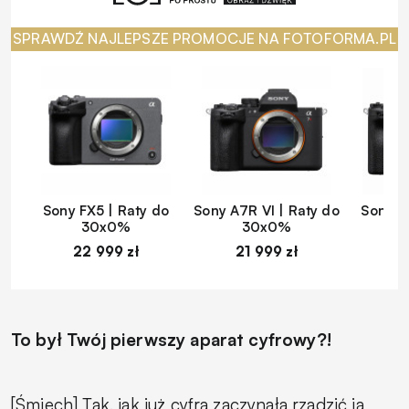
SPRAWDŹ NAJLEPSZE PROMOCJE NA FOTOFORMA.PL
Sony FX5 | Raty do
Sony A7R VI | Raty do
Sony A
30x0%
30x0%
22 999 zł
21 999 zł
1
To był Twój pierwszy aparat cyfrowy?!
[Śmiech] Tak, jak już cyfra zaczynała rządzić ja