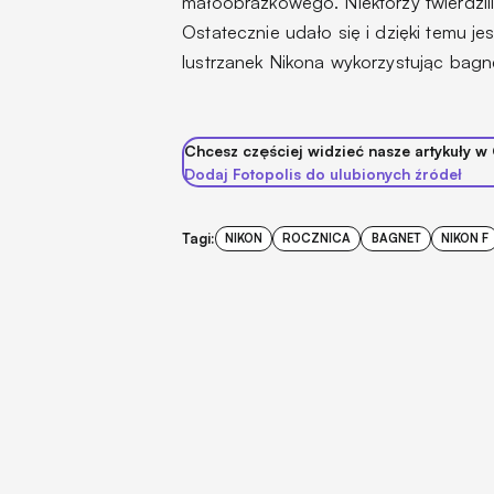
małoobrazkowego. Niektórzy twierdzili
Ostatecznie udało się i dzięki temu j
lustrzanek Nikona wykorzystując bagn
Chcesz częściej widzieć nasze artykuły w
Dodaj Fotopolis do ulubionych źródeł
Tagi:
NIKON
ROCZNICA
BAGNET
NIKON F