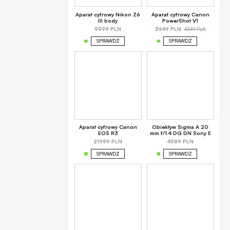
Aparat cyfrowy Nikon Z6
Aparat cyfrowy Canon
III body
PowerShot V1
4349 PLN
9999 PLN
3649 PLN
SPRAWDŹ
SPRAWDŹ
Aparat cyfrowy Canon
Obiektyw Sigma A 20
EOS R3
mm f/1.4 DG DN Sony E
21999 PLN
4589 PLN
SPRAWDŹ
SPRAWDŹ