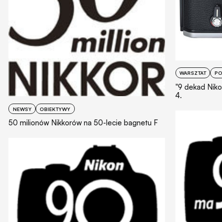
WARSZTAT
PO
"9 dekad Nikon
4.
NEWSY
OBIEKTYWY
50 milionów Nikkorów na 50-lecie bagnetu F