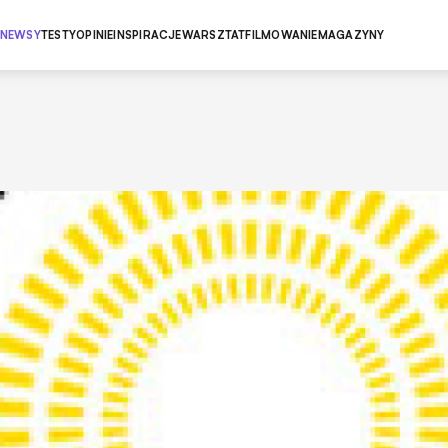
NEWSY
TESTY
OPINIE
INSPIRACJE
WARSZTAT
FILMOWANIE
MAGAZYNY