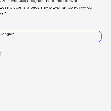
, że konstrukcja bagnetu na to nie pozwoli.
eszcze długie lata będziemy przypinali obiektywy do
et F
 Google?