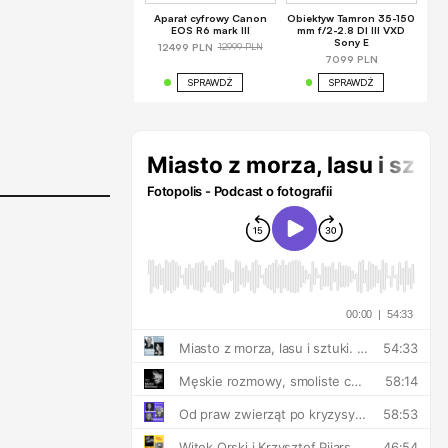
Aparat cyfrowy Canon
Obiektyw Tamron 35-150
EOS R6 mark III
mm f/2-2.8 DI III VXD
Sony E
12999 PLN
12499 PLN
7099 PLN
SPRAWDŹ
SPRAWDŹ