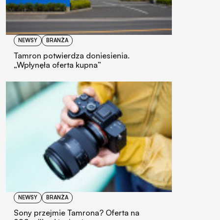
NEWSY
BRANŻA
Tamron potwierdza doniesienia.
„Wpłynęła oferta kupna”
NEWSY
BRANŻA
Sony przejmie Tamrona? Oferta na