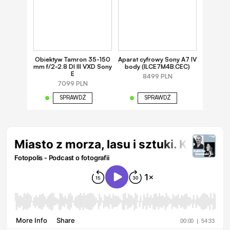
Obiektyw Tamron 35-150
Aparat cyfrowy Sony A7 IV
mm f/2-2.8 DI III VXD Sony
body (ILCE7M4B.CEC)
E
8499 PLN
7099 PLN
SPRAWDŹ
SPRAWDŹ