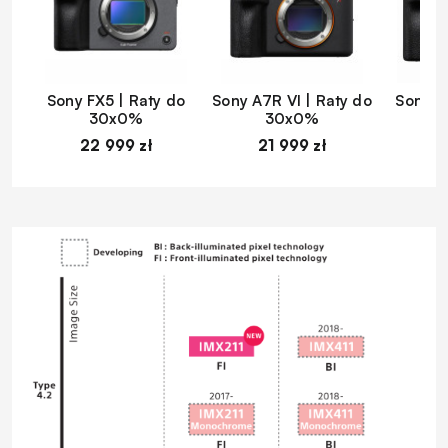
Sony FX5 | Raty do
Sony A7R VI | Raty do
Sony A
30x0%
30x0%
22 999 zł
21 999 zł
1